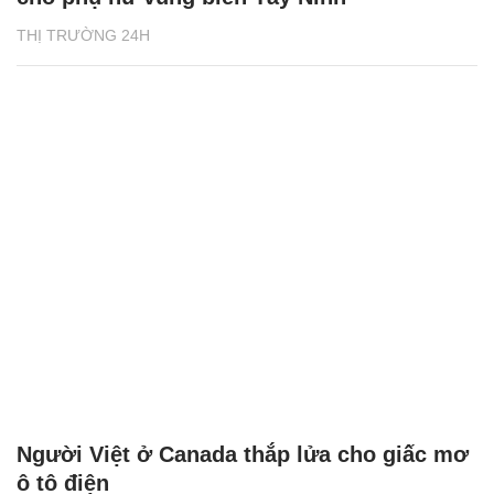
THỊ TRƯỜNG 24H
Người Việt ở Canada thắp lửa cho giấc mơ
ô tô điện