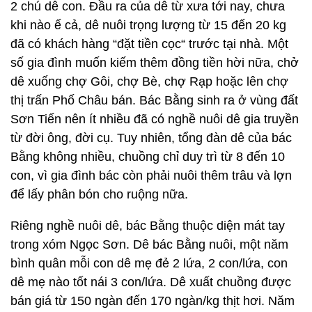
2 chú dê con. Đầu ra của dê từ xưa tới nay, chưa
khi nào ế cả, dê nuôi trọng lượng từ 15 đến 20 kg
đã có khách hàng “đặt tiền cọc“ trước tại nhà. Một
số gia đình muốn kiếm thêm đồng tiền hời nữa, chở
dê xuống chợ Gôi, chợ Bè, chợ Rạp hoặc lên chợ
thị trấn Phố Châu bán. Bác Bằng sinh ra ở vùng đất
Sơn Tiến nên ít nhiều đã có nghề nuôi dê gia truyền
từ đời ông, đời cụ. Tuy nhiên, tổng đàn dê của bác
Bằng không nhiều, chuồng chỉ duy trì từ 8 đến 10
con, vì gia đình bác còn phải nuôi thêm trâu và lợn
để lấy phân bón cho ruộng nữa.
Riêng nghề nuôi dê, bác Bằng thuộc diện mát tay
trong xóm Ngọc Sơn. Dê bác Bằng nuôi, một năm
bình quân mỗi con dê mẹ đẻ 2 lứa, 2 con/lứa, con
dê mẹ nào tốt nái 3 con/lứa. Dê xuất chuồng được
bán giá từ 150 ngàn đến 170 ngàn/kg thịt hơi. Năm