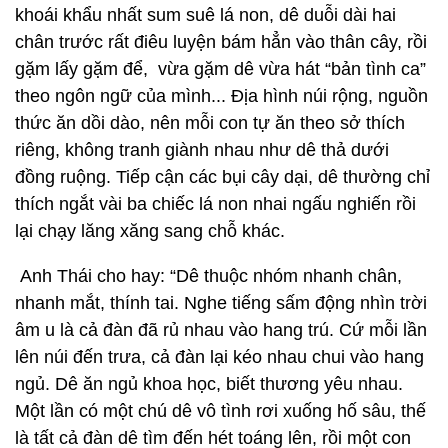
khoái khẩu nhất sum suê lá non, dê duỗi dài hai
chân trước rất điêu luyện bám hẳn vào thân cây, rồi
gặm lấy gặm để, vừa gặm dê vừa hát “bản tình ca”
theo ngôn ngữ của mình... Địa hình núi rộng, nguồn
thức ăn dồi dào, nên mỗi con tự ăn theo sở thích
riêng, không tranh giành nhau như dê thả dưới
đồng ruộng. Tiếp cận các bụi cây dại, dê thường chỉ
thích ngắt vài ba chiếc lá non nhai ngấu nghiến rồi
lại chạy lăng xăng sang chỗ khác.
Anh Thái cho hay: “Dê thuộc nhóm nhanh chân,
nhanh mắt, thính tai. Nghe tiếng sấm động nhìn trời
âm u là cả đàn đã rủ nhau vào hang trú. Cứ mỗi lần
lên núi đến trưa, cả đàn lại kéo nhau chui vào hang
ngủ. Dê ăn ngủ khoa học, biết thương yêu nhau.
Một lần có một chú dê vô tình rơi xuống hố sâu, thế
là tất cả đàn dê tìm đến hét toáng lên, rồi một con