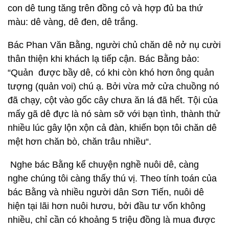
con dê tung tăng trên đồng cỏ và hợp đủ ba thứ
màu: dê vàng, dê đen, dê trắng.
Bác Phan Văn Bằng, người chủ chăn dê nở nụ cười
thân thiện khi khách lạ tiếp cận. Bác Bằng bảo:
“Quản được bầy dê, có khi còn khó hơn ông quản
tượng (quản voi) chú ạ. Bởi vừa mở cửa chuồng nó
đã chạy, cột vào gốc cây chưa ăn lá đã hết. Tội của
mấy gã dê đực là nó sàm sỡ với bạn tình, thành thử
nhiều lúc gây lộn xộn cả đàn, khiến bọn tôi chăn dê
mệt hơn chăn bò, chăn trâu nhiều“.
Nghe bác Bằng kể chuyện nghề nuôi dê, càng
nghe chúng tôi càng thấy thú vị. Theo tính toán của
bác Bằng và nhiều người dân Sơn Tiến, nuôi dê
hiện tại lãi hơn nuôi hươu, bởi đầu tư vốn không
nhiều, chỉ cần có khoảng 5 triệu đồng là mua được