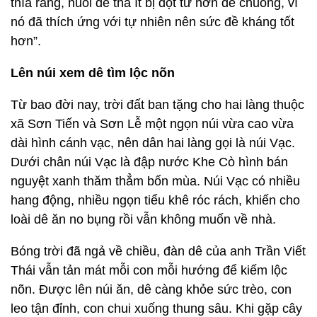
thía rằng, nuôi dê thả ít bị đột tử hơn dê chuồng, vì
nó đã thích ứng với tự nhiên nên sức đề kháng tốt
hơn”.
Lên núi xem dê tìm lộc nõn
Từ bao đời nay, trời đất ban tặng cho hai làng thuộc
xã Sơn Tiến và Sơn Lễ một ngọn núi vừa cao vừa
dài hình cánh vạc, nên dân hai làng gọi là núi Vạc.
Dưới chân núi Vạc là đập nước Khe Cò hình bán
nguyệt xanh thăm thẳm bốn mùa. Núi Vạc có nhiều
hang động, nhiều ngọn tiểu khê róc rách, khiến cho
loài dê ăn no bụng rồi vẫn không muốn về nhà.
Bóng trời đã ngả về chiều, đàn dê của anh Trần Viết
Thái vẫn tản mát mỗi con mỗi hướng để kiếm lộc
nõn. Được lên núi ăn, dê càng khỏe sức trèo, con
leo tận đỉnh, con chui xuống thung sâu. Khi gặp cây