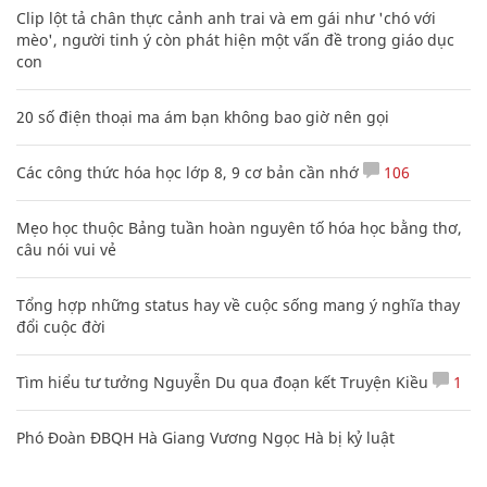
Clip lột tả chân thực cảnh anh trai và em gái như 'chó với
mèo', người tinh ý còn phát hiện một vấn đề trong giáo dục
con
20 số điện thoại ma ám bạn không bao giờ nên gọi
Các công thức hóa học lớp 8, 9 cơ bản cần nhớ
106
Mẹo học thuộc Bảng tuần hoàn nguyên tố hóa học bằng thơ,
câu nói vui vẻ
Tổng hợp những status hay về cuộc sống mang ý nghĩa thay
đổi cuộc đời
Tìm hiểu tư tưởng Nguyễn Du qua đoạn kết Truyện Kiều
1
Phó Đoàn ĐBQH Hà Giang Vương Ngọc Hà bị kỷ luật