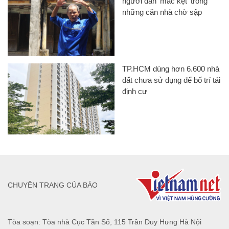
người dân 'mắc kẹt' trong
những căn nhà chờ sập
TP.HCM dùng hơn 6.600 nhà
đất chưa sử dụng để bố trí tái
định cư
CHUYÊN TRANG CỦA BÁO
Tòa soạn: Tòa nhà Cục Tần Số, 115 Trần Duy Hưng Hà Nội