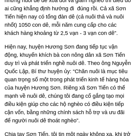
nhưng nuôi dê để xóa đói và giảm nghèo thì điều đó
ai cũng khẳng định hướng đi đúng rồi. Cả xã Sơn
Tiến hiện nay có tổng đàn dê (cả nuôi thả và nuôi
nhốt) 1050 con dê, mỗi năm cung cấp cho các
khách hàng khoảng từ 2,5 vạn - 3 vạn con dê”.
Hiện nay, huyện Hương Sơn đang tiếp tục vận
động, khuyến khích bà con nông dân xã Sơn Tiến
duy trì và phát triển nghề nuôi dê. Theo ông Nguyễn
Quốc Lập, Bí thư huyện ủy: “Chăn nuôi là mục tiêu
quan trọng số một trong phát triển kinh tế hàng hóa
của huyện Hương Sơn. Riêng xã Sơn Tiến có thế
mạnh về nuôi dê, chúng tôi đang cố gắng tạo mọi
điều kiện giúp cho các hộ nghèo có điều kiện tiếp
cận vốn, bằng những chính sách hỗ trợ và ưu đãi
để người nuôi dê thoát nghèo”.
Chia tay Sơn Tiến, tôi tin một ngày không xa, khi trở