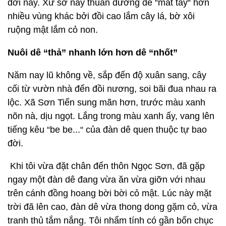
đời nay. Xứ sở này thuần dưỡng dê “mát tay“ hơn
nhiều vùng khác bởi đồi cao lắm cây lá, bờ xôi
ruộng mật lắm cỏ non.
Nuôi dê “thả” nhanh lớn hơn dê “nhốt”
Năm nay lũ không về, sắp đến độ xuân sang, cây
cối từ vườn nhà đến đồi nương, soi bãi đua nhau ra
lộc. Xã Sơn Tiến sung mãn hơn, trước màu xanh
nõn nà, dịu ngọt. Lắng trong màu xanh ấy, vang lên
tiếng kêu “be be...“ của đàn dê quen thuộc tự bao
đời.
Khi tôi vừa đặt chân đến thôn Ngọc Sơn, đã gặp
ngay một đàn dê đang vừa ăn vừa giỡn với nhau
trên cánh đồng hoang bời bời cỏ mật. Lúc này mặt
trời đã lên cao, đàn dê vừa thong dong gặm cỏ, vừa
tranh thủ tắm nắng. Tôi nhẩm tính có gần bốn chục