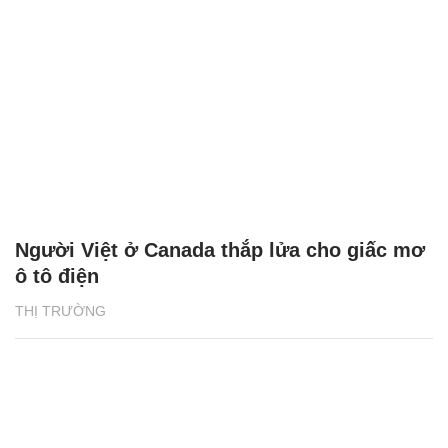
Người Việt ở Canada thắp lửa cho giấc mơ
ô tô điện
THỊ TRƯỜNG