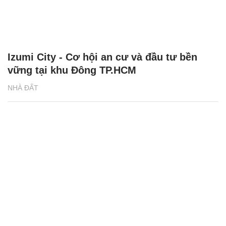
Izumi City - Cơ hội an cư và đầu tư bền
vững tại khu Đông TP.HCM
NHÀ ĐẤT