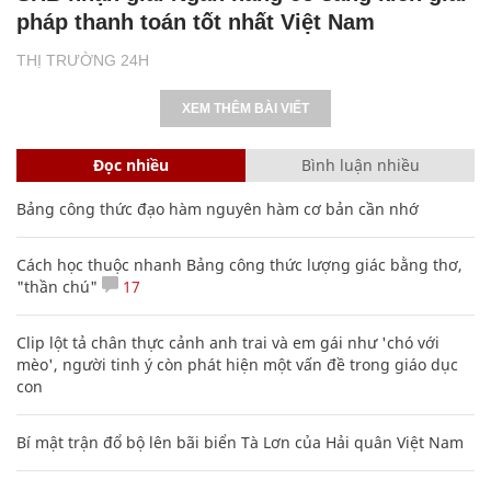
pháp thanh toán tốt nhất Việt Nam
THỊ TRƯỜNG 24H
XEM THÊM BÀI VIẾT
Đọc nhiều
Bình luận nhiều
Bảng công thức đạo hàm nguyên hàm cơ bản cần nhớ
Cách học thuộc nhanh Bảng công thức lượng giác bằng thơ,
"thần chú"
17
Clip lột tả chân thực cảnh anh trai và em gái như 'chó với
mèo', người tinh ý còn phát hiện một vấn đề trong giáo dục
con
Bí mật trận đổ bộ lên bãi biển Tà Lơn của Hải quân Việt Nam