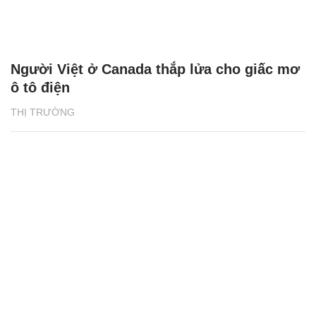
Người Việt ở Canada thắp lửa cho giấc mơ
ô tô điện
THỊ TRƯỜNG