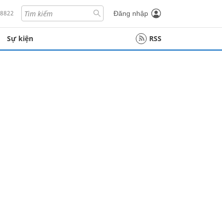
18822
Đăng nhập
Sự kiện
RSS