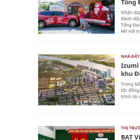
Tổng Đ
Nhân dịp
đánh dấu
Tổng Đại
kết nối t
NHÀ ĐẤT
Izumi 
khu Đ
Trong bố
tốc đồng
trình tái
THỊ TRƯ
BAT V