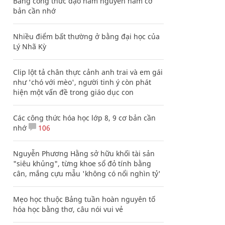
Bảng công thức đạo hàm nguyên hàm cơ
bản cần nhớ
Nhiều điểm bất thường ở bằng đại học của
Lý Nhã Kỳ
Clip lột tả chân thực cảnh anh trai và em gái
như 'chó với mèo', người tinh ý còn phát
hiện một vấn đề trong giáo dục con
Các công thức hóa học lớp 8, 9 cơ bản cần
nhớ
106
Nguyễn Phương Hằng sở hữu khối tài sản
"siêu khủng", từng khoe sổ đỏ tính bằng
cân, mắng cựu mẫu 'không có nổi nghìn tỷ'
Mẹo học thuộc Bảng tuần hoàn nguyên tố
hóa học bằng thơ, câu nói vui vẻ