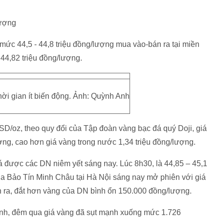
lượng
mức 44,5 - 44,8 triệu đồng/lượng mua vào-bán ra tại miền
44,82 triệu đồng/lượng.
hời gian ít biến động. Ảnh: Quỳnh Anh
USD/oz, theo quy đổi của Tập đoàn vàng bạc đá quý Doji, giá
ợng, cao hơn giá vàng trong nước 1,34 triệu đồng/lượng.
á được các DN niêm yết sáng nay. Lúc 8h30, là 44,85 – 45,1
ủa Bảo Tín Minh Châu tại Hà Nội sáng nay mở phiên với giá
n ra, đắt hơn vàng của DN bình ổn 150.000 đồng/lượng.
mạnh, đêm qua giá vàng đã sụt mạnh xuống mức 1.726