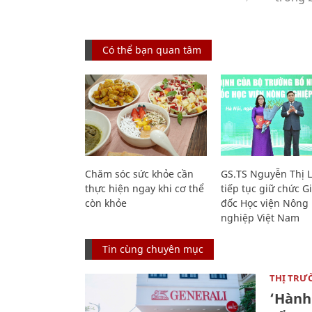
Có thể bạn quan tâm
Chăm sóc sức khỏe cần
GS.TS Nguyễn Thị 
thực hiện ngay khi cơ thể
tiếp tục giữ chức 
còn khỏe
đốc Học viện Nông
nghiệp Việt Nam
Tin cùng chuyên mục
THỊ TRƯ
‘Hành 