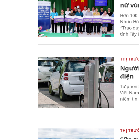
nữ vù
Hơn 100 
Nhơn Hòa
“Trao qu
tỉnh Tây 
THỊ TRƯ
Người
điện
Từ phòng
Việt Nam 
niềm tin
THỊ TRƯ