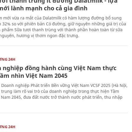
ươi thanh trùng ít đường Dalatmilk - lựa
mới lành mạnh cho cả gia đình
 mới vừa ra mắt của Dalatmilk có hàm lượng đường bổ sung
 32% so với phiên bản Có đường, giữ nguyên những giá trị của
 phẩm Sữa tươi thanh trùng với thành phần hoàn toàn từ sữa
 nguyên, hương vị thơm ngon đặc trưng.
ỜNG 24H
 nghiệp đồng hành cùng Việt Nam thực
Tầm nhìn Việt Nam 2045
 Doanh nghiệp Phát triển Bền vững Việt Nam VCSF 2025 (Hà Nội,
p trung làm rõ vai trò của doanh nghiệp trong thực hiện Tầm
t Nam 2045, đưa đất nước trở thành nước phát triển, thu nhập
ỜNG 24H