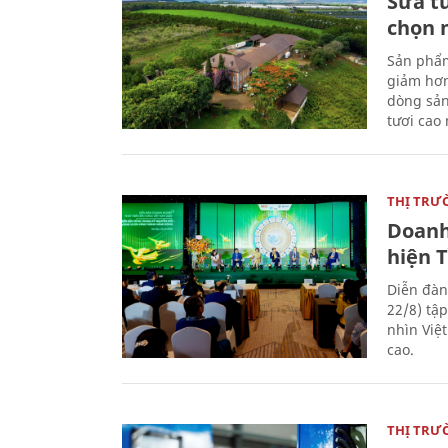
Sữa t
chọn 
Sản phẩm
giảm hơn
dòng sản
tươi cao
THỊ TRƯ
Doanh
hiện 
Diễn đàn
22/8) tậ
nhìn Việ
cao.
THỊ TRƯ