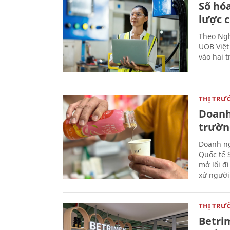
Số hóa
lược 
Theo Ngh
UOB Việt
vào hai t
THỊ TRƯ
Doanh 
trườn
Doanh ng
Quốc tế 
mở lối đ
xứ người
THỊ TRƯ
Betri