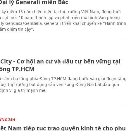
ại lý Generali miền Bắc
 kỷ niệm 15 năm hiện diện tại thị trường Việt Nam, đồng thời
 cột mốc 10 năm thành lập và phát triển mô hình Văn phòng
 lý GenCasa/GenBella, Generali triển khai chuyến xe “Hành trình
răm điểm tin cậy”.
City - Cơ hội an cư và đầu tư bền vững tại
ông TP.HCM
i cảnh hạ tầng phía Đông TP.HCM đang bước vào giai đoạn tăng
 bộ, thị trường bất động sản ven sông Đồng Nai bắt đầu quá
 định vị giá trị mạnh mẽ.
ỜNG 24H
iệt Nam tiếp tục trao quyền kinh tế cho phụ