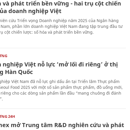
 và phát triển bền vững - hai trụ cột chiến
của doanh nghiệp Việt
iên cứu Triển vọng Doanh nghiệp năm 2025 của Ngân hàng
 Nam, phần lớn doanh nghiệp Việt Nam đang tập trung đầu tư
rụ cột chiến lược: số hóa và phát triển bền vững.
ỜNG
nghiệp Việt nỗ lực ‘mở lối đi riêng’ ở thị
g Hàn Quốc
hiệp Việt Nam đã nỗ lực ghi dấu ấn tại Triển lãm Thực phẩm
Seoul Food 2025 với một số sản phẩm thực phẩm, đồ uống mới,
i riêng cho các dòng sản phẩm lần đầu “mang chuông đi đánh
”.
ỜNG 24H
mex mở Trung tâm R&D nghiên cứu và phát