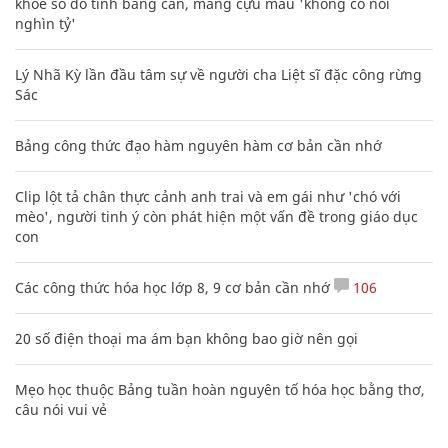
khoe sổ đỏ tính bằng cân, mắng cựu mẫu 'không có nổi
nghìn tỷ'
Lý Nhã Kỳ lần đầu tâm sự về người cha Liệt sĩ đặc công rừng
Sác
Bảng công thức đạo hàm nguyên hàm cơ bản cần nhớ
Clip lột tả chân thực cảnh anh trai và em gái như 'chó với
mèo', người tinh ý còn phát hiện một vấn đề trong giáo dục
con
Các công thức hóa học lớp 8, 9 cơ bản cần nhớ
106
20 số điện thoại ma ám bạn không bao giờ nên gọi
Mẹo học thuộc Bảng tuần hoàn nguyên tố hóa học bằng thơ,
câu nói vui vẻ