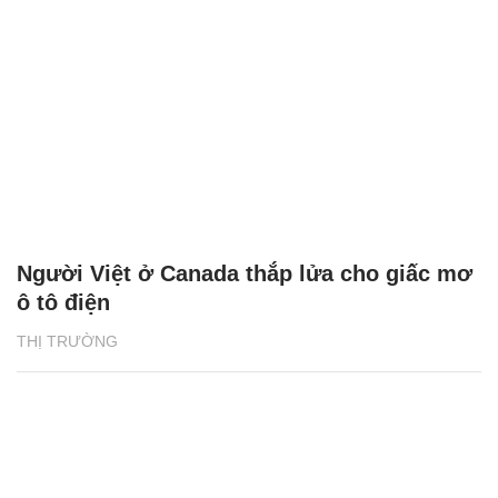
Người Việt ở Canada thắp lửa cho giấc mơ
ô tô điện
THỊ TRƯỜNG