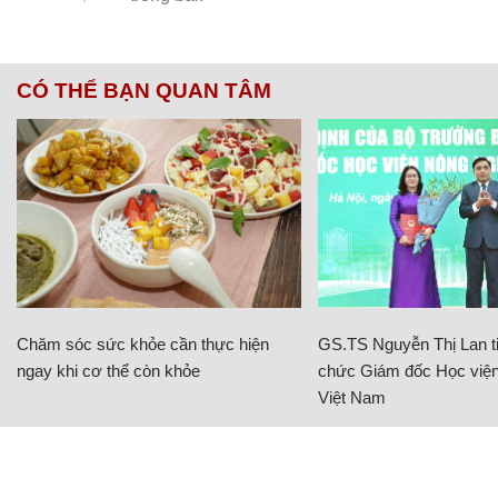
CÓ THỂ BẠN QUAN TÂM
Chăm sóc sức khỏe cần thực hiện
GS.TS Nguyễn Thị Lan ti
ngay khi cơ thể còn khỏe
chức Giám đốc Học viện
Việt Nam