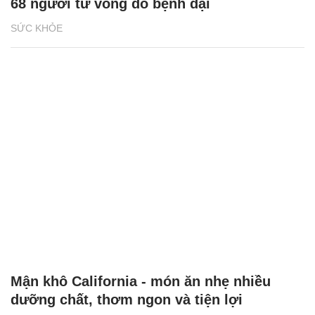
68 người tử vong do bệnh dại
SỨC KHỎE
Mận khô California - món ăn nhẹ nhiều
dưỡng chất, thơm ngon và tiện lợi