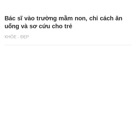
Bác sĩ vào trường mầm non, chỉ cách ăn
uống và sơ cứu cho trẻ
KHỎE - ĐẸP