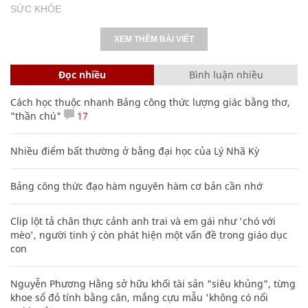
SỨC KHỎE
XEM THÊM BÀI VIẾT
Đọc nhiều
Bình luận nhiều
Cách học thuộc nhanh Bảng công thức lượng giác bằng thơ,
"thần chú"
17
Nhiều điểm bất thường ở bằng đại học của Lý Nhã Kỳ
Bảng công thức đạo hàm nguyên hàm cơ bản cần nhớ
Clip lột tả chân thực cảnh anh trai và em gái như 'chó với
mèo', người tinh ý còn phát hiện một vấn đề trong giáo dục
con
Nguyễn Phương Hằng sở hữu khối tài sản "siêu khủng", từng
khoe sổ đỏ tính bằng cân, mắng cựu mẫu 'không có nổi