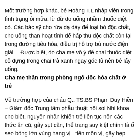
Một trường hợp khác, bé Hoàng T.L nhập viện trong
tình trạng ói mửa, lừ đừ do uống nhầm thuốc diệt
cỏ. Các bác sỹ cho rửa dạ dày để loại bỏ độc chất,
cho uống than hoạt tính để hấp thu độc chất còn lại
trong đường tiêu hóa, điều trị hỗ trợ bù nước điện
giải… Được biết, do cha mẹ vô ý để chai thuốc diệt
cỏ đựng trong chai trà xanh ngay góc tủ nên bé lấy
uống.
Cha mẹ thận trọng phòng ngộ độc hóa chất ở
trẻ
Về trường hợp của cháu Q., TS.BS Phạm Duy Hiền
– Giám đốc Trung tâm phẫu thuật nội soi Nhi khoa
cho biết, nguyên nhân khiến trẻ liên tục nôn các
thức ăn cũ, gây sụt cân, thể trạng suy kiệt chính là ổ
sẹo bỏng lớn vùng hang vị - tiền môn vị, gây hẹp