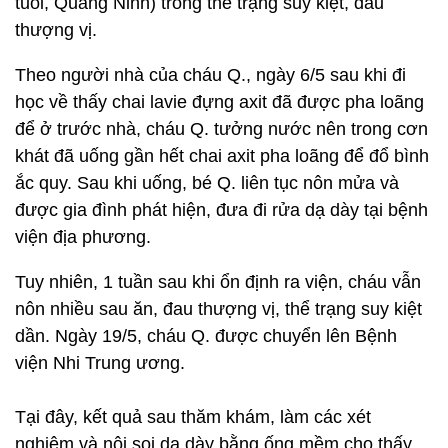
tuổi, Quảng Ninh) trong thể trạng suy kiệt, đau
thượng vị.
Theo người nhà của cháu Q., ngày 6/5 sau khi đi
học về thấy chai lavie đựng axit đã được pha loãng
để ở trước nhà, cháu Q. tưởng nước nên trong cơn
khát đã uống gần hết chai axit pha loãng để đổ bình
ắc quy. Sau khi uống, bé Q. liên tục nôn mửa và
được gia đình phát hiện, đưa đi rửa dạ dày tại bệnh
viện địa phương.
Tuy nhiên, 1 tuần sau khi ổn định ra viện, cháu vẫn
nôn nhiều sau ăn, đau thượng vị, thể trạng suy kiệt
dần. Ngày 19/5, cháu Q. được chuyển lên Bệnh
viện Nhi Trung ương.
Tại đây, kết quả sau thăm khám, làm các xét
nghiệm và nội soi dạ dày bằng ống mềm cho thấy