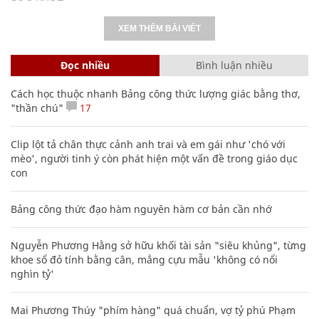
XEM THÊM BÀI VIẾT
Đọc nhiều
Bình luận nhiều
Cách học thuộc nhanh Bảng công thức lượng giác bằng thơ,
"thần chú"
17
Clip lột tả chân thực cảnh anh trai và em gái như 'chó với
mèo', người tinh ý còn phát hiện một vấn đề trong giáo dục
con
Bảng công thức đạo hàm nguyên hàm cơ bản cần nhớ
Nguyễn Phương Hằng sở hữu khối tài sản "siêu khủng", từng
khoe sổ đỏ tính bằng cân, mắng cựu mẫu 'không có nổi
nghìn tỷ'
Mai Phương Thúy "phím hàng" quá chuẩn, vợ tỷ phú Phạm