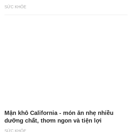
SỨC KHỎE
Mận khô California - món ăn nhẹ nhiều
dưỡng chất, thơm ngon và tiện lợi
SỨC KHỎE