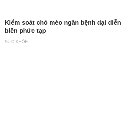
Kiểm soát chó mèo ngăn bệnh dại diễn
biến phức tạp
SỨC KHỎE