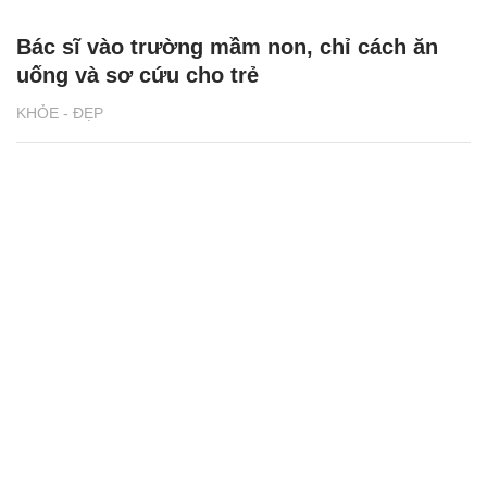
Bác sĩ vào trường mầm non, chỉ cách ăn
uống và sơ cứu cho trẻ
KHỎE - ĐẸP