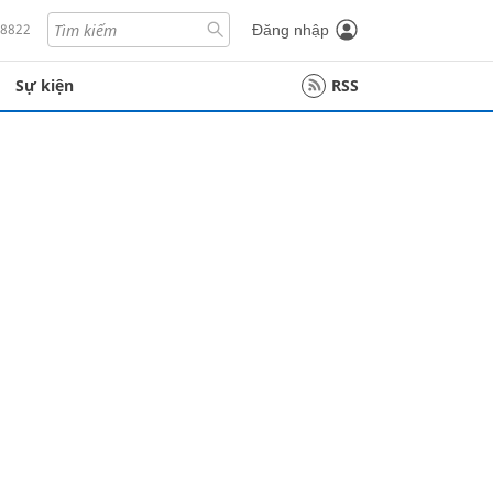
18822
Đăng nhập
Sự kiện
RSS