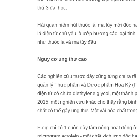
thứ 3 đại học.
Hải quan niệm hút thuốc lá, ma túy mới độc hạ
lá điện tử chủ yếu là ướp hương các loại tinh
như thuốc lá và ma túy đâu
Nguy cơ ung thư cao
Các nghiên cứu trước đây cũng từng chỉ ra rằ
quản lý Thực phẩm và Dược phẩm Hoa Kỳ (FDA)
điện tử có chứa diethylene glycol, một thành
2015, một nghiên cứu khác cho thấy rằng bình
chất có thể gây ung thư. Một vài hóa chất tron
E-cig chỉ có 1 cuộn dây làm nóng hoạt động ở h
microgram acrolein - một chất kích ứng độc h