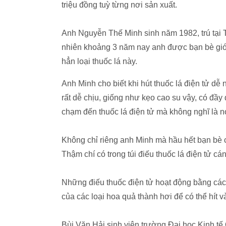
triệu đồng tuỳ từng nơi sản xuất.
Anh Nguyễn Thế Minh sinh năm 1982, trú tại T
nhiên khoảng 3 năm nay anh được bạn bè giới
hẳn loại thuốc lá này.
Anh Minh cho biết khi hút thuốc lá điện tử dễ
rất dễ chịu, giống như kẹo cao su vậy, có đầy
chạm đến thuốc lá điện tử mà không nghĩ là n
Không chỉ riêng anh Minh mà hầu hết bạn bè c
Thậm chí có trong túi điếu thuốc lá điện tử 
Những điếu thuốc điện tử hoạt động bằng các
của các loại hoa quả thành hơi để có thể hít 
Bùi Văn Hải sinh viên trường Đại học Kinh tế