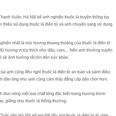
hanh Xuân, Hà Nội kể anh nghiện thuốc lá truyền thống tuy
 thiệu sử dụng thuốc lá điện tử và anh chuyển sang sử dụng
 nghiện nhất là mùi hương thoang thoảng của thuốc lá điện tử
 đủ hương vị tùy thích như dâu, cam.... Nên anh thường xuyên
ó sẽ ảnh hưởng rất lớn đến sức khỏe.
ủa anh cũng đều nghĩ thuốc lá điện tử an toàn và sành điệu.
cánh đàn ông như anh cũng cảm thấy đẳng cấp dân chơi hơn.
h đun nóng một loại chất lỏng đặc biệt mang hương thơm
vào, giống như thuốc lá thông thường.
 Quốc dân Hà Nội kể em bắt đầu hút thuốc lá điện từ từ năm