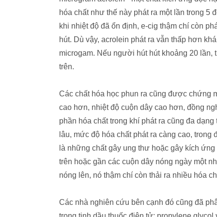
hóa chất như thế này phát ra một lần trong 5 
khi nhiệt độ đã ổn định, e-cig thậm chí còn p
hút. Dù vậy, acrolein phát ra vẫn thấp hơn khá
microgam. Nếu người hút hút khoảng 20 lần, th
trên.
Các chất hóa học phun ra cũng được chứng min
cao hơn, nhiệt độ cuộn dây cao hơn, đồng ngh
phần hóa chất trong khí phát ra cũng đa dạng
lâu, mức độ hóa chất phát ra càng cao, trong
là những chất gây ung thư hoặc gây kích ứng
trên hoặc gần các cuộn dây nóng ngày một nh
nóng lên, nó thậm chí còn thải ra nhiều hóa c
Các nhà nghiên cứu bên cạnh đó cũng đã phâ
trong tinh dầu thuốc điện tử: propylene glyco