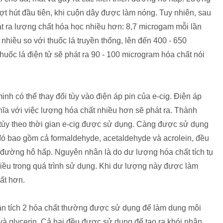
đợt hút đầu tiên, khi cuộn dây được làm nóng. Tuy nhiên, sau
hát ra lượng chất hóa học nhiều hơn: 8,7 microgam mỗi lần
 nhiều so với thuốc lá truyền thống, lên đến 400 - 650
uốc lá điện tử sẽ phát ra 90 - 100 microgram hóa chất nói
h có thể thay đổi tùy vào điện áp pin của e-cig. Điện áp
ĩa với việc lượng hóa chất nhiều hơn sẽ phát ra. Thành
 tùy theo thời gian e-cig được sử dụng. Càng được sử dụng
 đó bao gồm cả formaldehyde, acetaldehyde và acrolein, đều
 đường hô hấp. Nguyên nhân là do dư lượng hóa chất tích tụ
iều trong quá trình sử dụng. Khi dư lượng này được làm
hất hơn.
n tích 2 hóa chất thường được sử dụng để làm dung môi
l và glycerin. Cả hai đều được sử dụng để tạo ra khói nhân