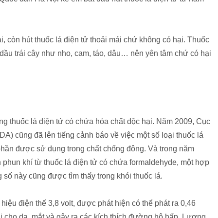
i, còn hút thuốc lá điện tử thoải mái chứ không có hại. Thuốc
 dầu trái cây như nho, cam, táo, dâu… nên yên tâm chứ có hại
ng thuốc lá điện tử có chứa hóa chất độc hại. Năm 2009, Cục
 cũng đã lên tiếng cảnh báo về việc một số loại thuốc lá
 phần được sử dụng trong chất chống đông. Và trong năm
 phun khí từ thuốc lá điện tử có chứa formaldehyde, một hợp
g số này cũng được tìm thấy trong khói thuốc lá.
iệu điện thế 3,8 volt, được phát hiện có thể phát ra 0,46
ại cho da, mắt và gây ra các kích thích đường hô hấp. Lượng