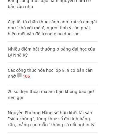
Bảng công thức đạo hàm nguyên hàm cơ
bản cần nhớ
Clip lột tả chân thực cảnh anh trai và em gái
như 'chó với mèo', người tinh ý còn phát
hiện một vấn đề trong giáo dục con
Nhiều điểm bất thường ở bằng đại học của
Lý Nhã Kỳ
Các công thức hóa học lớp 8, 9 cơ bản cần
nhớ
106
20 số điện thoại ma ám bạn không bao giờ
nên gọi
Nguyễn Phương Hằng sở hữu khối tài sản
"siêu khủng", từng khoe sổ đỏ tính bằng
cân, mắng cựu mẫu 'không có nổi nghìn tỷ'