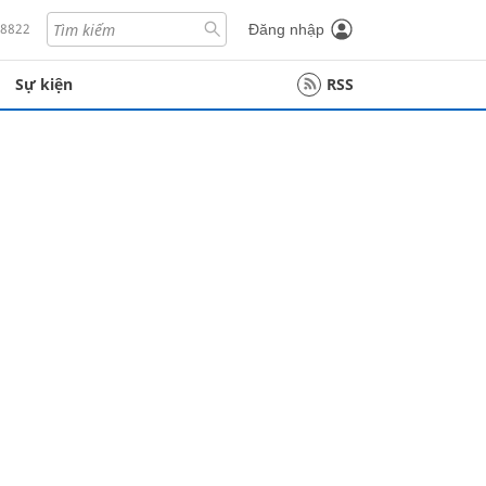
18822
Đăng nhập
Sự kiện
RSS