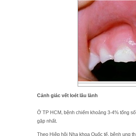
Cảnh giác vết loét lâu lành
Ở TP HCM, bệnh chiếm khoảng 3-4% tổng số c
gặp nhất.
Theo Hiệp hội Nha khoa Quốc tế, bệnh ung th