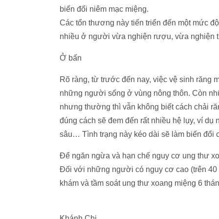
biến đổi niêm mạc miệng.
Các tổn thương này tiến triển đến một mức độ 
nhiều ở người vừa nghiện rượu, vừa nghiện t
Ở bẩn
Rõ ràng, từ trước đến nay, việc vệ sinh răng
những người sống ở vùng nông thôn. Còn nhữn
nhưng thường thì vẫn không biết cách chải r
đúng cách sẽ đem đến rất nhiều hệ lụy, ví dụ 
sâu… Tình trạng này kéo dài sẽ làm biến đổi 
Để ngăn ngừa và hạn chế nguy cơ ung thư xo
Đối với những người có nguy cơ cao (trên 40 t
khám và tầm soát ung thư xoang miệng 6 thán
Khánh Chi