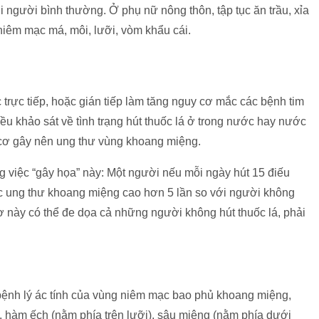
 người bình thường. Ở phụ nữ nông thôn, tập tục ăn trầu, xỉa
niêm mạc má, môi, lưỡi, vòm khẩu cái.
c trực tiếp, hoặc gián tiếp làm tăng nguy cơ mắc các bệnh tim
ều khảo sát về tình trạng hút thuốc lá ở trong nước hay nước
y cơ gây nên ung thư vùng khoang miệng.
ng việc “gây họa” này: Một người nếu mỗi ngày hút 15 điếu
ắc ung thư khoang miệng cao hơn 5 lần so với người không
ơ này có thể đe dọa cả những người không hút thuốc lá, phải
bệnh lý ác tính của vùng niêm mạc bao phủ khoang miệng,
, hàm ếch (nằm phía trên lưỡi), sâu miệng (nằm phía dưới