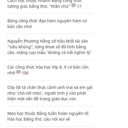
Cách học thuộc nhanh Bảng công thức
lượng giác bằng thơ, "thần chú"
17
Bảng công thức đạo hàm nguyên hàm cơ
bản cần nhớ
Nguyễn Phương Hằng sở hữu khối tài sản
"siêu khủng", từng khoe sổ đỏ tính bằng
cân, mắng cựu mẫu 'không có nổi nghìn tỷ'
Các công thức hóa học lớp 8, 9 cơ bản cần
nhớ
106
Clip lột tả chân thực cảnh anh trai và em gái
như 'chó với mèo', người tinh ý còn phát
hiện một vấn đề trong giáo dục con
Mẹo học thuộc Bảng tuần hoàn nguyên tố
hóa học bằng thơ, câu nói vui vẻ