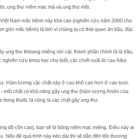
ưỡi, ung thư niêm mạc má và ung thư môi.
ời Việt Nam mắc bệnh này khá cao (nghiên cứu năm 2000 cho
m giới mắc bệnh) là bởi vì chúng ta có thói quen ăn trầu, đặc
ây ung thư khoang miệng với các thành phần chính là lá trầu,
c nghiên cứu khoa học cho biết, các chiết xuất từ cau Alka
thư. Hàm lượng các chất này ở cau khô cao hơn ở cau tươi.
 - một chất có khả năng gây ung thư (hàm lượng Anilin của
s trong thuốc lá cũng là các chất gây ung thư.
ồng độ cồn cao), bạn sẽ bị bỏng niêm mạc miệng. Điều này ai
u. Nếu để quá trình này kéo dài thì sẽ dẫn đến tổn thương