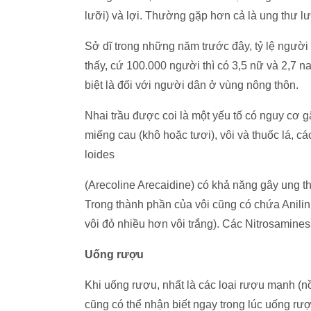
lưỡi) và lợi. Thường gặp hơn cả là ung thư l
Sở dĩ trong những năm trước đây, tỷ lệ ngư
thấy, cứ 100.000 người thì có 3,5 nữ và 2,7 na
biệt là đối với người dân ở vùng nông thôn.
Nhai trầu được coi là một yếu tố có nguy cơ g
miếng cau (khô hoặc tươi), vôi và thuốc lá, cá
loides
(Arecoline Arecaidine) có khả năng gây ung 
Trong thành phần của vôi cũng có chứa Anilin
vôi đỏ nhiều hơn vôi trắng). Các Nitrosamines
Uống rượu
Khi uống rượu, nhất là các loại rượu mạnh (n
cũng có thể nhận biết ngay trong lúc uống rượ