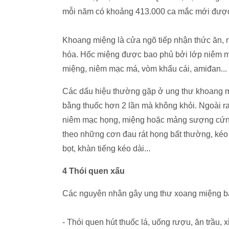
mỗi năm có khoảng 413.000 ca mắc mới được
Khoang miệng là cửa ngõ tiếp nhận thức ăn, 
hóa. Hốc miệng được bao phủ bởi lớp niêm mạ
miệng, niêm mạc má, vòm khẩu cái, amiđan...
Các dấu hiệu thường gặp ở ung thư khoang miện
bằng thuốc hơn 2 lần mà không khỏi. Ngoài r
niêm mạc họng, miệng hoặc mảng sượng cứng
theo những cơn đau rát họng bất thường, kéo 
bọt, khàn tiếng kéo dài...
4 Thói quen xấu
Các nguyên nhân gây ung thư xoang miệng b
- Thói quen hút thuốc lá, uống rượu, ăn trầu