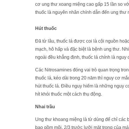
cơ ung thư xoang miệng cao gấp 15 lần so với
thuốc là nguyên nhân chính dẫn đến ung thư 
Hút thuốc
Đã từ lâu, thuốc lá được coi là cội nguồn hoặ
mạch, hô hấp và đặc biệt là bệnh ung thư. Nhi
ngoài đều khẳng định, thuốc lá chính là ngu
Các Nitrosamines đóng vai trò quan trọng tro
thuốc lá, kéo dài trong 20 năm thì nguy cơ m
hút thuốc lá. Điều nguy hiểm là những nguy c
hít khói thuốc một cách thụ động.
Nhai trầu
Ung thư khoang miệng là từ dùng để chỉ các 
bao gồm môi, 2/3 trước lưỡi mặt trong của má