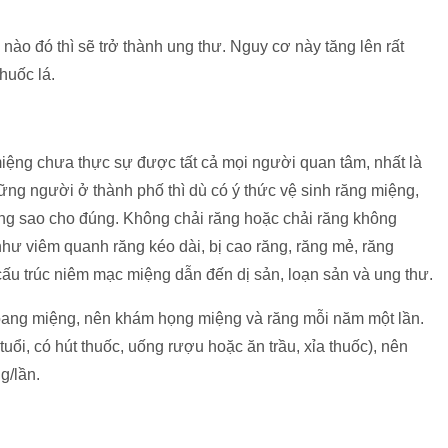
nào đó thì sẽ trở thành ung thư. Nguy cơ này tăng lên rất
huốc lá.
 miệng chưa thực sự được tất cả mọi người quan tâm, nhất là
g người ở thành phố thì dù có ý thức vệ sinh răng miệng,
ăng sao cho đúng. Không chải răng hoặc chải răng không
như viêm quanh răng kéo dài, bị cao răng, răng mẻ, răng
cấu trúc niêm mạc miệng dẫn đến dị sản, loạn sản và ung thư.
ang miệng, nên khám họng miệng và răng mỗi năm một lần.
uổi, có hút thuốc, uống rượu hoặc ăn trầu, xỉa thuốc), nên
g/lần.