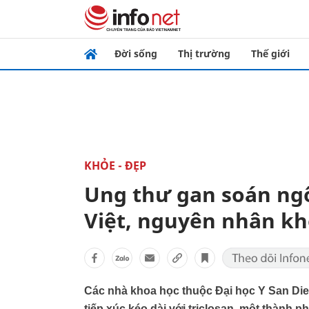
Đời sống
Thị trường
Thế giới
KHỎE - ĐẸP
Ung thư gan soán ng
Việt, nguyên nhân k
Các nhà khoa học thuộc Đại học Y San Diego
tiếp xúc kéo dài với triclosan, một thành 