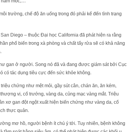
do nấm mốc,…
 môi trường, chế độ ăn uống trong đó phải kể đến tình trạng
an Diego – thuộc Đại học California đã phát hiện ra rằng
 phần phổ biến trong xà phòng và chất tẩy rửa sẽ có khả năng
.
hư gan ở người. Song nó đã và đang được giám sát bởi Cục
ó có tác dụng tiêu cực đến sức khỏe không.
triệu chứng như mệt mỏi, gầy sút cân, chán ăn, ăn kém,
thượng vị, cổ trướng, vàng da, củng mạc vàng mắt. Triệu
n xơ gan đột ngột xuất hiện biến chứng như vàng da, cổ
ạch thực quản.
ường mơ hồ, người bệnh ít chú ý tới. Tuy nhiên, bệnh không
là tầm soát bằng siêu âm, có thể phát hiện được các khối u