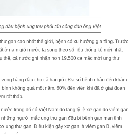
g đầu bệnh ung thư phổi tấn công đàn ông Việt
thư gan cao nhất thế giới, bệnh có xu hướng gia tăng. Trước
ất ở nam giới nước ta song theo số liệu thống kê mới nhất
 Cụ thể, cả nước ghi nhận hơn 19.500 ca mắc mới ung thư
 tử vong hàng đầu cho cả hai giới. Đa số bệnh nhân đến khám
g bình không quá một năm. 60% đến viện khi đã ở giai đoạn
ớm rất thấp.
u nước trong đó có Việt Nam do tăng tỷ lệ xơ gan do viêm gan
t những người mắc ung thư gan đều bị bệnh gan mạn tính
cơ ung thư gan. Điều kiện gây xơ gan là viêm gan B, viêm