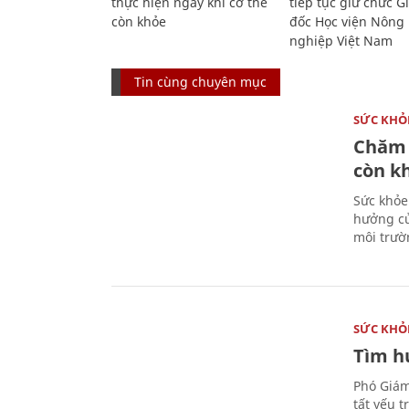
thực hiện ngay khi cơ thể
tiếp tục giữ chức 
còn khỏe
đốc Học viện Nông
nghiệp Việt Nam
Tin cùng chuyên mục
SỨC KHỎ
Chăm 
còn k
Sức khỏe
hưởng củ
môi trườ
SỨC KHỎ
Tìm hư
Phó Giám
tất yếu 