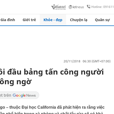
Hotline: 09161
Gia đình
Giới trẻ
Khỏe - đẹp
Chuyện lạ
Quân sự
20/11/2018 06:30 (GMT+07:00)
ôi đầu bảng tấn công người
hông ngờ
 – thuộc Đại học California đã phát hiện ra rằng việc
phần phổ biến trong xà phòng và chất tẩy rửa sẽ có khả