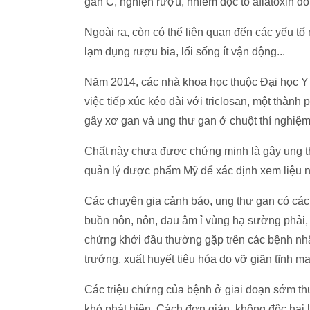
gan C, nghiện rượu, nhiễm độc tố aflatoxin 
Ngoài ra, còn có thể liên quan đến các yếu tố
lạm dụng rượu bia, lối sống ít vận động...
Năm 2014, các nhà khoa học thuộc Đại học Y S
việc tiếp xúc kéo dài với triclosan, một thành
gây xơ gan và ung thư gan ở chuột thí nghiệm
Chất này chưa được chứng minh là gây ung t
quản lý dược phẩm Mỹ để xác định xem liệu n
Các chuyên gia cảnh báo, ung thư gan có các 
buồn nôn, nôn, đau âm ỉ vùng hạ sường phải, 
chứng khởi đầu thường gặp trên các bệnh nhâ
trướng, xuất huyết tiêu hóa do vỡ giãn tĩnh m
Các triệu chứng của bệnh ở giai đoạn sớm th
khó phát hiện. Cách đơn giản, không độc hại 