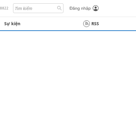
18822
Đăng nhập
Sự kiện
RSS