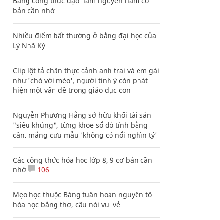
Bảng công thức đạo hàm nguyên hàm cơ
bản cần nhớ
Nhiều điểm bất thường ở bằng đại học của
Lý Nhã Kỳ
Clip lột tả chân thực cảnh anh trai và em gái
như 'chó với mèo', người tinh ý còn phát
hiện một vấn đề trong giáo dục con
Nguyễn Phương Hằng sở hữu khối tài sản
"siêu khủng", từng khoe sổ đỏ tính bằng
cân, mắng cựu mẫu 'không có nổi nghìn tỷ'
Các công thức hóa học lớp 8, 9 cơ bản cần
nhớ
106
Mẹo học thuộc Bảng tuần hoàn nguyên tố
hóa học bằng thơ, câu nói vui vẻ