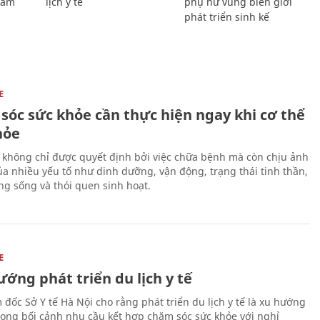
Giám
lịch y tế
phụ nữ vùng biên giới
phát triển sinh kế
E
sóc sức khỏe cần thực hiện ngay khi cơ thể
hỏe
 không chỉ được quyết định bởi việc chữa bệnh mà còn chịu ảnh
a nhiều yếu tố như dinh dưỡng, vận động, trạng thái tinh thần,
ng sống và thói quen sinh hoạt.
E
ớng phát triển du lịch y tế
 đốc Sở Y tế Hà Nội cho rằng phát triển du lịch y tế là xu hướng
trong bối cảnh nhu cầu kết hợp chăm sóc sức khỏe với nghỉ