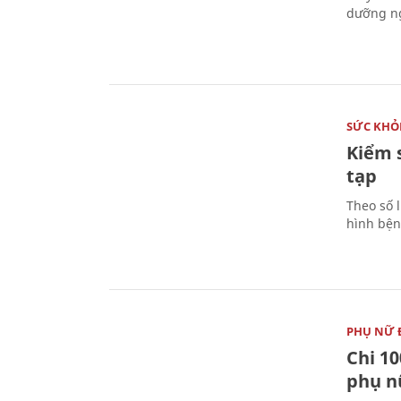
dưỡng ng
SỨC KHỎ
Kiểm 
tạp
Theo số l
hình bện
PHỤ NỮ 
Chi 10
phụ n