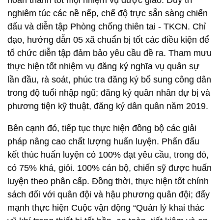
hoàn thành tốt mọi nhiệm vụ được giao. Duy trì
nghiêm túc các nề nếp, chế độ trực sẵn sàng chiến
đấu và diễn tập Phòng chống thiên tai - TKCN. Chỉ
đạo, hướng dẫn 05 xã chuẩn bị tốt các điều kiện để
tổ chức diễn tập đảm bảo yêu cầu đề ra. Tham mưu
thực hiện tốt nhiệm vụ đăng ký nghĩa vụ quân sự
lần đầu, rà soát, phúc tra đăng ký bổ sung công dân
trong độ tuổi nhập ngũ; đăng ký quân nhân dự bị và
phương tiện kỹ thuật, đăng ký dân quân năm 2019.
Bên cạnh đó, tiếp tục thực hiện đồng bộ các giải
pháp nâng cao chất lượng huấn luyện. Phấn đấu
kết thúc huấn luyện có 100% đạt yêu cầu, trong đó,
có 75% khá, giỏi. 100% cán bộ, chiến sỹ được huấn
luyện theo phân cấp. Đồng thời, thực hiện tốt chính
sách đối với quân đội và hậu phương quân đội; đẩy
mạnh thực hiện Cuộc vận động “Quản lý khai thác