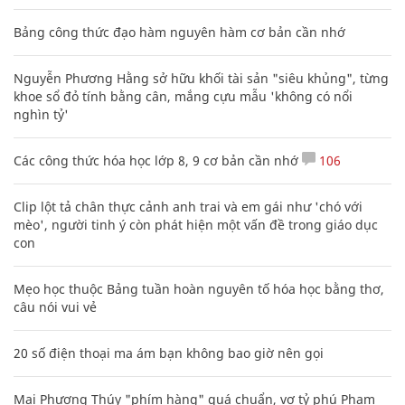
Bảng công thức đạo hàm nguyên hàm cơ bản cần nhớ
Nguyễn Phương Hằng sở hữu khối tài sản "siêu khủng", từng
khoe sổ đỏ tính bằng cân, mắng cựu mẫu 'không có nổi
nghìn tỷ'
Các công thức hóa học lớp 8, 9 cơ bản cần nhớ
106
Clip lột tả chân thực cảnh anh trai và em gái như 'chó với
mèo', người tinh ý còn phát hiện một vấn đề trong giáo dục
con
Mẹo học thuộc Bảng tuần hoàn nguyên tố hóa học bằng thơ,
câu nói vui vẻ
20 số điện thoại ma ám bạn không bao giờ nên gọi
Mai Phương Thúy "phím hàng" quá chuẩn, vợ tỷ phú Phạm