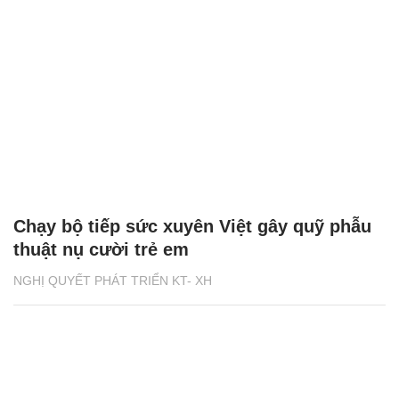
Chạy bộ tiếp sức xuyên Việt gây quỹ phẫu
thuật nụ cười trẻ em
NGHỊ QUYẾT PHÁT TRIỂN KT- XH