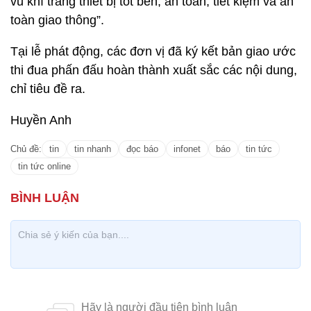
vũ khí trang thiết bị tốt bền, an toàn, tiết kiệm và an
toàn giao thông”.
Tại lễ phát động, các đơn vị đã ký kết bản giao ước
thi đua phấn đấu hoàn thành xuất sắc các nội dung,
chỉ tiêu đề ra.
Huyền Anh
Chủ đề:
tin
tin nhanh
đọc báo
infonet
báo
tin tức
tin tức online