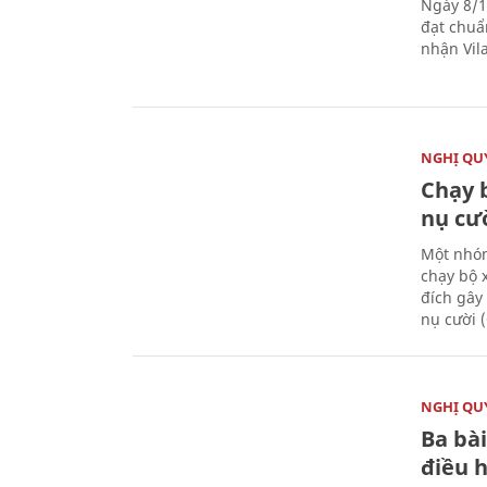
Ngày 8/1
đạt chuẩ
nhận Vila
NGHỊ QUY
Chạy 
nụ cư
Một nhóm
chạy bộ 
đích gây
nụ cười 
NGHỊ QUY
Ba bài
điều 