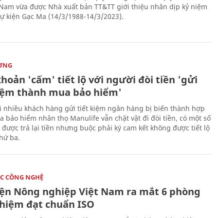
 Nam vừa được Nhà xuất bản TT&TT giới thiệu nhân dịp kỷ niệm
ự kiện Gạc Ma (14/3/1988-14/3/2023).
ỜNG
hoản 'cấm' tiết lộ với người đòi tiền 'gửi
kiệm thành mua bảo hiểm'
i nhiều khách hàng gửi tiết kiệm ngân hàng bị biến thành hợp
 bảo hiểm nhân thọ Manulife vẫn chật vật đi đòi tiền, có một số
 được trả lại tiền nhưng buộc phải ký cam kết không được tiết lộ
thứ ba.
C CÔNG NGHỆ
iện Nông nghiệp Việt Nam ra mắt 6 phòng
ghiệm đạt chuẩn ISO