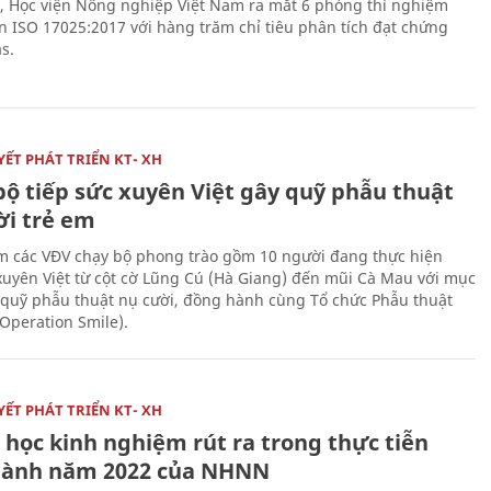
, Học viện Nông nghiệp Việt Nam ra mắt 6 phòng thí nghiệm
n ISO 17025:2017 với hàng trăm chỉ tiêu phân tích đạt chứng
s.
ẾT PHÁT TRIỂN KT- XH
bộ tiếp sức xuyên Việt gây quỹ phẫu thuật
ời trẻ em
 các VĐV chạy bộ phong trào gồm 10 người đang thực hiện
xuyên Việt từ cột cờ Lũng Cú (Hà Giang) đến mũi Cà Mau với mục
 quỹ phẫu thuật nụ cười, đồng hành cùng Tổ chức Phẫu thuật
(Operation Smile).
ẾT PHÁT TRIỂN KT- XH
 học kinh nghiệm rút ra trong thực tiễn
hành năm 2022 của NHNN