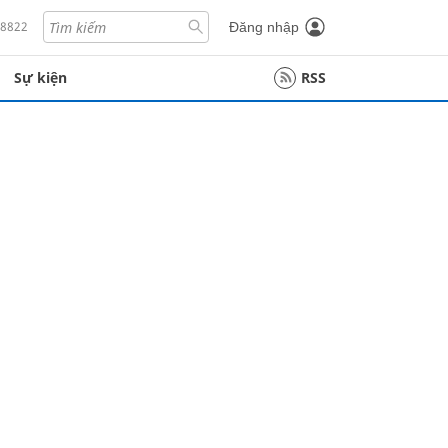
18822
Đăng nhập
Sự kiện
RSS