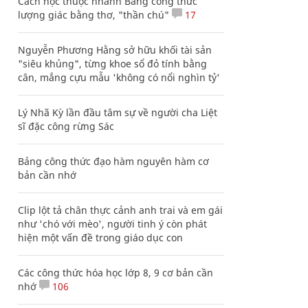
Cách học thuộc nhanh Bảng công thức
lượng giác bằng thơ, "thần chú"
17
Nguyễn Phương Hằng sở hữu khối tài sản
"siêu khủng", từng khoe sổ đỏ tính bằng
cân, mắng cựu mẫu 'không có nổi nghìn tỷ'
Lý Nhã Kỳ lần đầu tâm sự về người cha Liệt
sĩ đặc công rừng Sác
Bảng công thức đạo hàm nguyên hàm cơ
bản cần nhớ
Clip lột tả chân thực cảnh anh trai và em gái
như 'chó với mèo', người tinh ý còn phát
hiện một vấn đề trong giáo dục con
Các công thức hóa học lớp 8, 9 cơ bản cần
nhớ
106