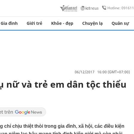
Hotline: 09161
Gia đình
Giới trẻ
Khỏe - đẹp
Chuyện lạ
Quân sự
06/12/2017 16:00 (GMT+07:00)
nữ và trẻ em dân tộc thiểu
chỉ chịu thiệt thòi trong gia đình, xã hội, các điều kiện
an niệm lạc hậu mang tính định kiến giới mà còn phải