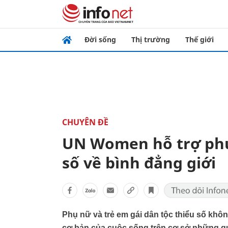
Đời sống
Thị trường
Thế giới
CHUYÊN ĐỀ
UN Women hỗ trợ phụ 
số về bình đẳng giới
Phụ nữ và trẻ em gái dân tộc thiểu số không 
cơ bản của cuộc sống trên cơ sở những qu