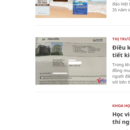
đảo Việt
35 năm s
THỊ TRƯ
Điều k
tiết 
Trong kh
đồng mua
người đã
với bên 
KHOA HỌ
Học v
thí n