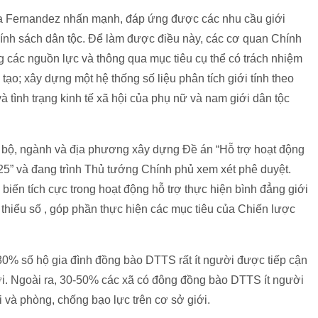
 Fernandez nhấn mạnh, đáp ứng được các nhu cầu giới
ính sách dân tộc. Để làm được điều này, các cơ quan Chính
 các nguồn lực và thông qua mục tiêu cụ thể có trách nhiệm
 tạo; xây dựng một hệ thống số liệu phân tích giới tính theo
 tình trạng kinh tế xã hội của phụ nữ và nam giới dân tộc
 bộ, ngành và địa phương xây dựng Đề án “Hỗ trợ hoạt động
5” và đang trình Thủ tướng Chính phủ xem xét phê duyệt.
 biến tích cực trong hoạt động hỗ trợ thực hiện bình đẳng giới
 thiểu số , góp phần thực hiện các mục tiêu của Chiến lược
80% số hộ gia đình đồng bào DTTS rất ít người được tiếp cận
giới. Ngoài ra, 30-50% các xã có đông đồng bào DTTS ít người
 và phòng, chống bạo lực trên cơ sở giới.