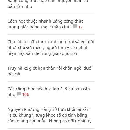
Bảng công thức đạo hàm nguyên hàm cơ
bản cần nhớ
Cách học thuộc nhanh Bảng công thức
lượng giác bằng thơ, "thần chú"
17
Clip lột tả chân thực cảnh anh trai và em gái
như 'chó với mèo', người tinh ý còn phát
hiện một vấn đề trong giáo dục con
Truy nã kẻ giết bạn thân rồi chôn ngồi dưới
bãi cát
Các công thức hóa học lớp 8, 9 cơ bản cần
nhớ
106
Nguyễn Phương Hằng sở hữu khối tài sản
"siêu khủng", từng khoe sổ đỏ tính bằng
cân, mắng cựu mẫu 'không có nổi nghìn tỷ'