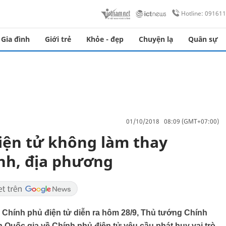
Hotline: 09161
Gia đình
Giới trẻ
Khỏe - đẹp
Chuyện lạ
Quân sự
01/10/2018 08:09 (GMT+07:00)
iện tử không làm thay
nh, địa phương
 Chính phủ điện tử diễn ra hôm 28/9, Thủ tướng Chính
uốc gia về Chính phủ điện tử yêu cầu phát huy vai trò