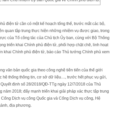
phủ điện tử cần có một kế hoạch tổng thể, trước mắt các bộ,
ên quan tập trung thực hiện những nhiệm vụ được giao, trong
rực của Tổ công tác của Chủ tịch Ủy ban, cùng với Bộ Thông
ng triển khai Chính phủ điện tử, phối hợp chặt chẽ, linh hoạt
riển khai Chính phủ điện tử, báo cáo Thủ tướng Chính phủ xem
ông văn bản quốc gia theo công nghệ tiên tiến của thế giới
c hệ thống thông tin, cơ sở dữ liệu…, trước hết phục vụ gửi,
tại Quyết định số 28/2018/QĐ-TTg ngày 12/7/2018 của Thủ
 năm 2018; đẩy mạnh triển khai giải pháp xác thực tập trung
n Cổng Dịch vụ công Quốc gia và Cổng Dịch vụ công, Hệ
ngành, địa phương.