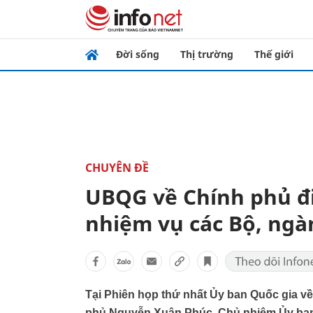
Đời sống
Thị trường
Thế giới
CHUYÊN ĐỀ
UBQG về Chính phủ đ
nhiệm vụ các Bộ, ngà
Tại Phiên họp thứ nhất Ủy ban Quốc gia về
phủ Nguyễn Xuân Phúc, Chủ nhiệm Ủy ban Q