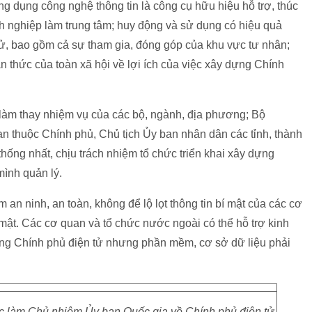
ng dụng công nghệ thông tin là công cụ hữu hiệu hỗ trợ, thúc
h nghiệp làm trung tâm; huy động và sử dụng có hiệu quả
tử, bao gồm cả sự tham gia, đóng góp của khu vực tư nhân;
n thức của toàn xã hội về lợi ích của việc xây dựng Chính
làm thay nhiệm vụ của các bộ, ngành, địa phương; Bộ
n thuộc Chính phủ, Chủ tịch Ủy ban nhân dân các tỉnh, thành
thống nhất, chịu trách nhiệm tổ chức triển khai xây dựng
mình quản lý.
an ninh, an toàn, không để lộ lọt thông tin bí mật của các cơ
mật. Các cơ quan và tổ chức nước ngoài có thể hỗ trợ kinh
dựng Chính phủ điện tử nhưng phần mềm, cơ sở dữ liệu phải
làm Chủ nhiệm Ủy ban Quốc gia về Chính phủ điện tử.