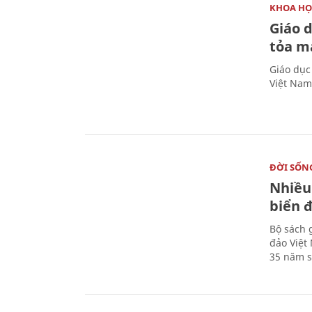
KHOA HỌ
Giáo 
tỏa m
Giáo dục
Việt Nam
ĐỜI SỐN
Nhiều
biển 
Bộ sách 
đảo Việt
35 năm s