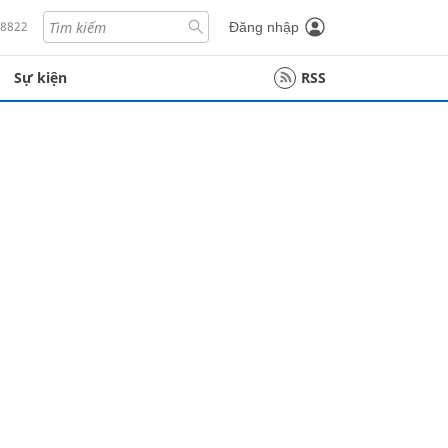
18822
Đăng nhập
Sự kiện
RSS