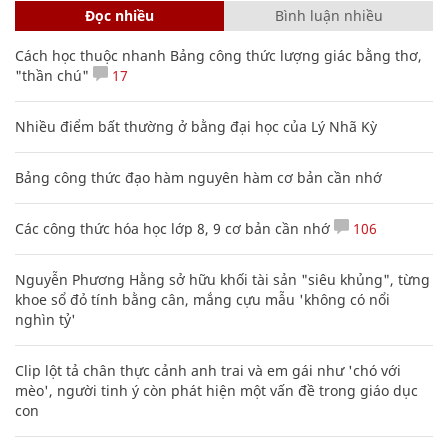
Đọc nhiều
Bình luận nhiều
Cách học thuộc nhanh Bảng công thức lượng giác bằng thơ,
"thần chú"
17
Nhiều điểm bất thường ở bằng đại học của Lý Nhã Kỳ
Bảng công thức đạo hàm nguyên hàm cơ bản cần nhớ
Các công thức hóa học lớp 8, 9 cơ bản cần nhớ
106
Nguyễn Phương Hằng sở hữu khối tài sản "siêu khủng", từng
khoe sổ đỏ tính bằng cân, mắng cựu mẫu 'không có nổi
nghìn tỷ'
Clip lột tả chân thực cảnh anh trai và em gái như 'chó với
mèo', người tinh ý còn phát hiện một vấn đề trong giáo dục
con