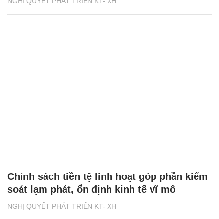
NGHỊ QUYẾT PHÁT TRIỂN KT- XH
Chính sách tiền tệ linh hoạt góp phần kiểm
soát lạm phát, ổn định kinh tế vĩ mô
NGHỊ QUYẾT PHÁT TRIỂN KT- XH