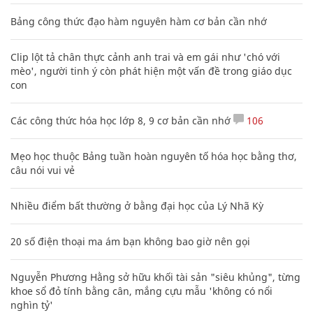
Bảng công thức đạo hàm nguyên hàm cơ bản cần nhớ
Clip lột tả chân thực cảnh anh trai và em gái như 'chó với
mèo', người tinh ý còn phát hiện một vấn đề trong giáo dục
con
Các công thức hóa học lớp 8, 9 cơ bản cần nhớ
106
Mẹo học thuộc Bảng tuần hoàn nguyên tố hóa học bằng thơ,
câu nói vui vẻ
Nhiều điểm bất thường ở bằng đại học của Lý Nhã Kỳ
20 số điện thoại ma ám bạn không bao giờ nên gọi
Nguyễn Phương Hằng sở hữu khối tài sản "siêu khủng", từng
khoe sổ đỏ tính bằng cân, mắng cựu mẫu 'không có nổi
nghìn tỷ'