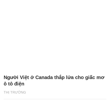
Người Việt ở Canada thắp lửa cho giấc mơ
ô tô điện
THỊ TRƯỜNG