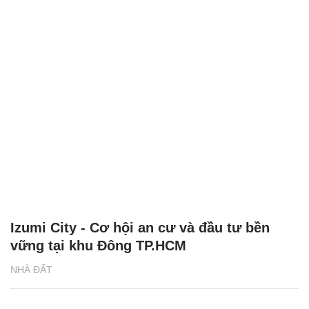
Izumi City - Cơ hội an cư và đầu tư bền
vững tại khu Đông TP.HCM
NHÀ ĐẤT