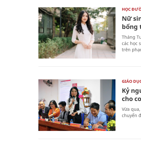
HỌC ĐƯ
Nữ si
bổng 
Tháng Tư
các học 
trên phạ
GIÁO DỤ
Kỷ ng
cho c
Vừa qua,
chuyển đ