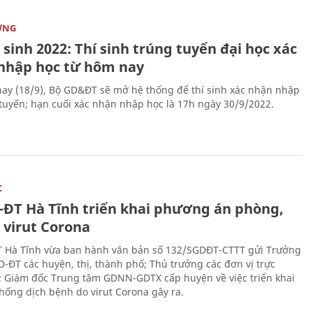
ỜNG
sinh 2022: Thí sinh trúng tuyển đại học xác
nhập học từ hôm nay
ay (18/9), Bộ GD&ĐT sẽ mở hệ thống để thí sinh xác nhận nhập
 tuyến; hạn cuối xác nhận nhập học là 17h ngày 30/9/2022.
C
-ĐT Hà Tĩnh triển khai phương án phòng,
 virut Corona
 Hà Tĩnh vừa ban hành văn bản số 132/SGDĐT-CTTT gửi Trưởng
-ĐT các huyện, thị, thành phố; Thủ trưởng các đơn vị trực
; Giám đốc Trung tâm GDNN-GDTX cấp huyện về việc triển khai
hống dịch bệnh do virut Corona gây ra.