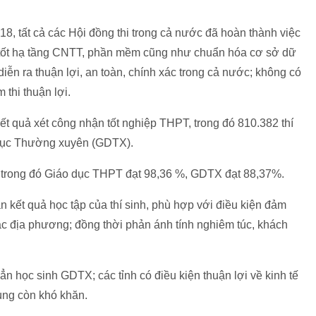
8, tất cả các Hội đồng thi trong cả nước đã hoàn thành việc
bị tốt hạ tầng CNTT, phần mềm cũng như chuẩn hóa cơ sở dữ
 diễn ra thuận lợi, an toàn, chính xác trong cả nước; không có
 thi thuận lợi.
kết quả xét công nhận tốt nghiệp THPT, trong đó 810.382 thí
 dục Thường xuyên (GDTX).
%; trong đó Giáo dục THPT đạt 98,36 %, GDTX đạt 88,37%.
 kết quả học tập của thí sinh, phù hợp với điều kiện đảm
ác địa phương; đồng thời phản ánh tính nghiêm túc, khách
n học sinh GDTX; các tỉnh có điều kiện thuận lợi về kinh tế
vùng còn khó khăn.