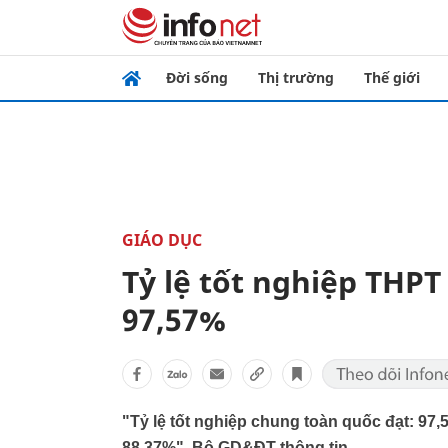
Đời sống
Thị trường
Thế giới
GIÁO DỤC
Tỷ lệ tốt nghiệp THP
97,57%
"Tỷ lệ tốt nghiệp chung toàn quốc đạt: 97
88,37%", Bộ GD&ĐT thông tin.