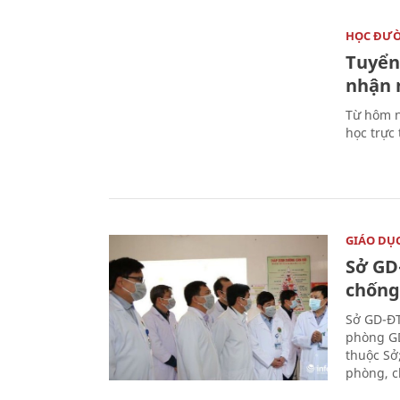
HỌC ĐƯ
Tuyển 
nhận 
Từ hôm n
học trực
GIÁO DỤ
Sở GD
chống
Sở GD-ĐT
phòng GD
thuộc Sở
phòng, c