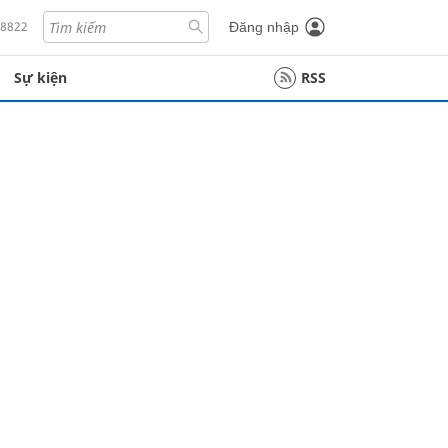
18822
Đăng nhập
Sự kiện
RSS