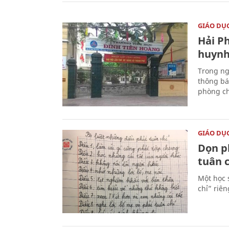
GIÁO DỤ
Hải P
huynh
Trong ng
thông bá
phòng ch
GIÁO DỤ
Dọn p
tuân c
Một học 
chỉ” riê