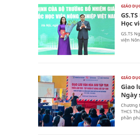
GIÁO DỤ
GS.TS
Học v
GS.TS Ng
viện Nôn
GIÁO DỤ
Giao 
Ngày 
Chương t
THCS Thá
phần phá