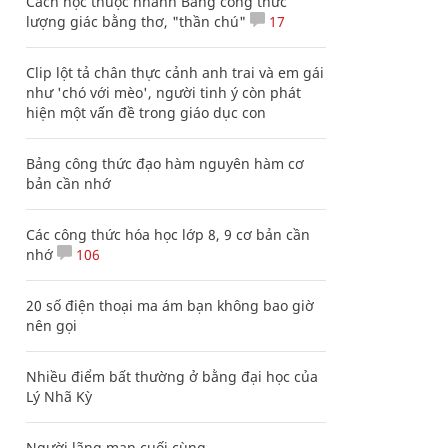
Cách học thuộc nhanh Bảng công thức
lượng giác bằng thơ, "thần chú"
17
Clip lột tả chân thực cảnh anh trai và em gái
như 'chó với mèo', người tinh ý còn phát
hiện một vấn đề trong giáo dục con
Bảng công thức đạo hàm nguyên hàm cơ
bản cần nhớ
Các công thức hóa học lớp 8, 9 cơ bản cần
nhớ
106
20 số điện thoại ma ám bạn không bao giờ
nên gọi
Nhiều điểm bất thường ở bằng đại học của
Lý Nhã Kỳ
Người lãng mạn cuối cùng