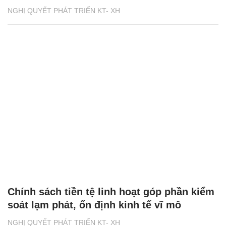
NGHỊ QUYẾT PHÁT TRIỂN KT- XH
Chính sách tiền tệ linh hoạt góp phần kiểm
soát lạm phát, ổn định kinh tế vĩ mô
NGHỊ QUYẾT PHÁT TRIỂN KT- XH