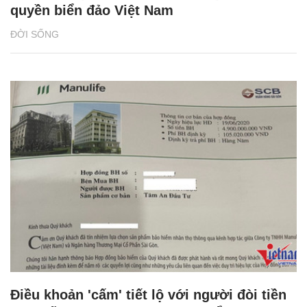
quyền biển đảo Việt Nam
ĐỜI SỐNG
Điều khoản 'cấm' tiết lộ với người đòi tiền