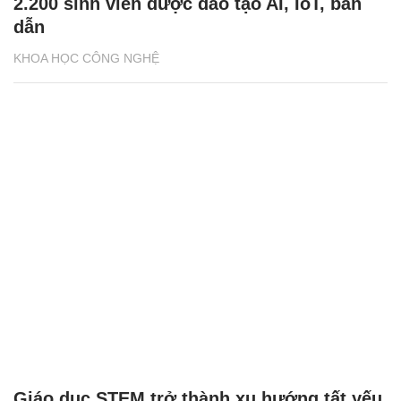
2.200 sinh viên được đào tạo AI, IoT, bán
dẫn
KHOA HỌC CÔNG NGHỆ
Giáo dục STEM trở thành xu hướng tất yếu,