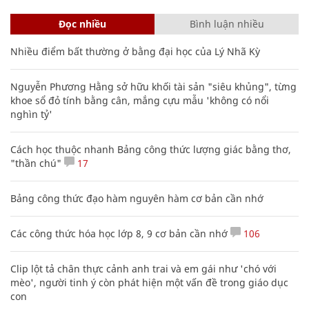
Đọc nhiều
Bình luận nhiều
Nhiều điểm bất thường ở bằng đại học của Lý Nhã Kỳ
Nguyễn Phương Hằng sở hữu khối tài sản "siêu khủng", từng
khoe sổ đỏ tính bằng cân, mắng cựu mẫu 'không có nổi
nghìn tỷ'
Cách học thuộc nhanh Bảng công thức lượng giác bằng thơ,
"thần chú"
17
Bảng công thức đạo hàm nguyên hàm cơ bản cần nhớ
Các công thức hóa học lớp 8, 9 cơ bản cần nhớ
106
Clip lột tả chân thực cảnh anh trai và em gái như 'chó với
mèo', người tinh ý còn phát hiện một vấn đề trong giáo dục
con