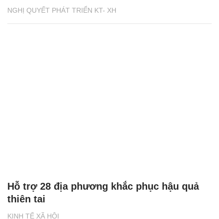
NGHỊ QUYẾT PHÁT TRIỂN KT- XH
Hỗ trợ 28 địa phương khắc phục hậu quả
thiên tai
KINH TẾ XÃ HỘI