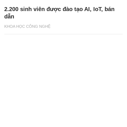
2.200 sinh viên được đào tạo AI, IoT, bán
dẫn
KHOA HỌC CÔNG NGHỆ