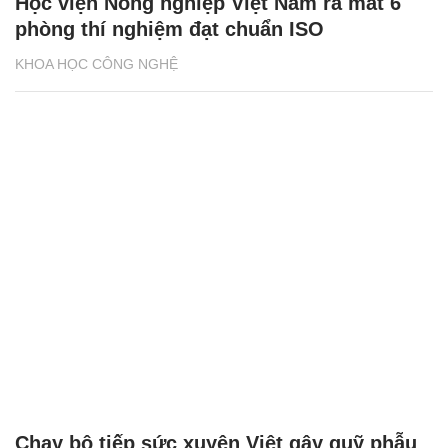
Học viện Nông nghiệp Việt Nam ra mắt 6
phòng thí nghiệm đạt chuẩn ISO
KHOA HỌC CÔNG NGHỆ
Chạy bộ tiếp sức xuyên Việt gây quỹ phẫu