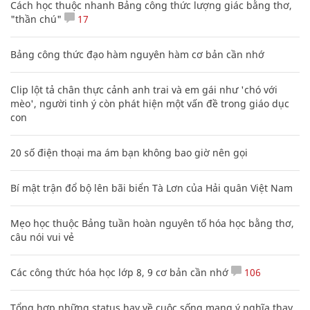
Cách học thuộc nhanh Bảng công thức lượng giác bằng thơ,
"thần chú"
17
Bảng công thức đạo hàm nguyên hàm cơ bản cần nhớ
Clip lột tả chân thực cảnh anh trai và em gái như 'chó với
mèo', người tinh ý còn phát hiện một vấn đề trong giáo dục
con
20 số điện thoại ma ám bạn không bao giờ nên gọi
Bí mật trận đổ bộ lên bãi biển Tà Lơn của Hải quân Việt Nam
Mẹo học thuộc Bảng tuần hoàn nguyên tố hóa học bằng thơ,
câu nói vui vẻ
Các công thức hóa học lớp 8, 9 cơ bản cần nhớ
106
Tổng hợp những status hay về cuộc sống mang ý nghĩa thay