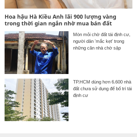
Hoa hậu Hà Kiều Anh lãi 900 lượng vàng
trong thời gian ngắn nhờ mua bán đất
Mòn mỏi chờ đất tái định cư,
người dân 'mắc kẹt' trong
những căn nhà chờ sập
TP.HCM dùng hơn 6.600 nhà
đất chưa sử dụng để bố trí tái
định cư