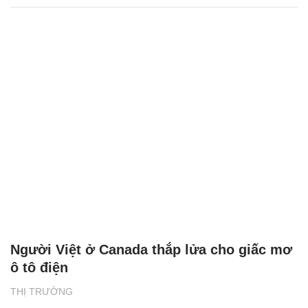
Người Việt ở Canada thắp lửa cho giấc mơ
ô tô điện
THỊ TRƯỜNG