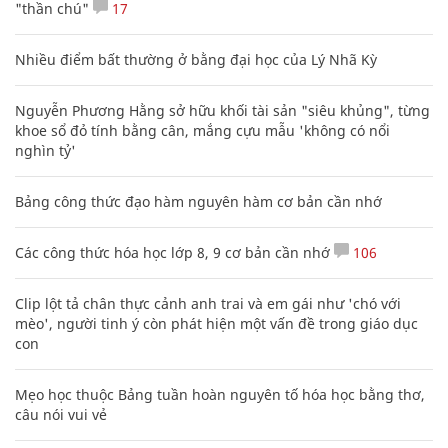
"thần chú"
17
Nhiều điểm bất thường ở bằng đại học của Lý Nhã Kỳ
Nguyễn Phương Hằng sở hữu khối tài sản "siêu khủng", từng
khoe sổ đỏ tính bằng cân, mắng cựu mẫu 'không có nổi
nghìn tỷ'
Bảng công thức đạo hàm nguyên hàm cơ bản cần nhớ
Các công thức hóa học lớp 8, 9 cơ bản cần nhớ
106
Clip lột tả chân thực cảnh anh trai và em gái như 'chó với
mèo', người tinh ý còn phát hiện một vấn đề trong giáo dục
con
Mẹo học thuộc Bảng tuần hoàn nguyên tố hóa học bằng thơ,
câu nói vui vẻ