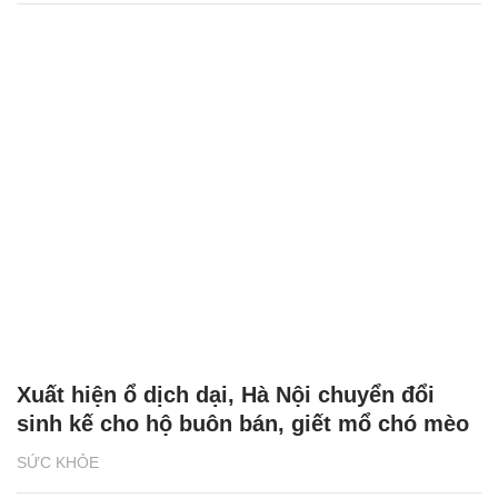
Xuất hiện ổ dịch dại, Hà Nội chuyển đổi
sinh kế cho hộ buôn bán, giết mổ chó mèo
SỨC KHỎE