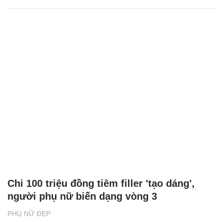
Chi 100 triệu đồng tiêm filler 'tạo dáng',
người phụ nữ biến dạng vòng 3
PHỤ NỮ ĐẸP