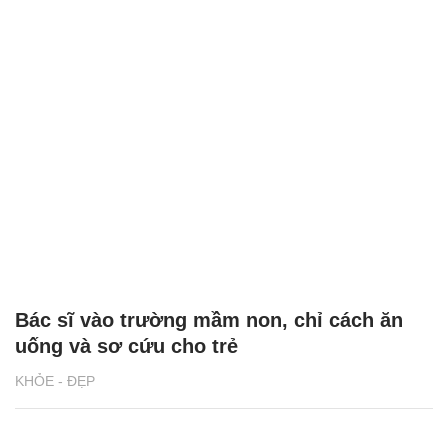
Bác sĩ vào trường mầm non, chỉ cách ăn
uống và sơ cứu cho trẻ
KHỎE - ĐẸP