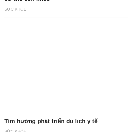
SỨC KHỎE
Tìm hướng phát triển du lịch y tế
SỨC KHỎE