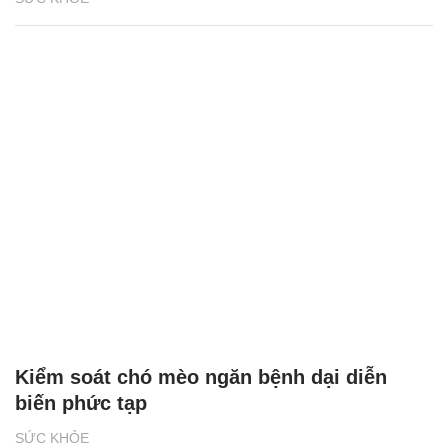
Kiểm soát chó mèo ngăn bệnh dại diễn
biến phức tạp
SỨC KHỎE