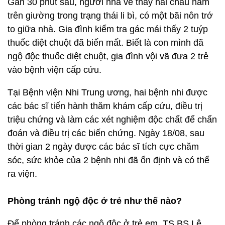
Gần 30 phút sau, người nhà về thấy hai cháu nằm
trên giường trong trạng thái li bì, có một bãi nôn trớ
to giữa nhà. Gia đình kiểm tra gác mái thấy 2 tuýp
thuốc diệt chuột đã biến mất. Biết là con mình đã
ngộ độc thuốc diệt chuột, gia đình vội vã đưa 2 trẻ
vào bệnh viện cấp cứu.
Tại Bệnh viện Nhi Trung ương, hai bệnh nhi được
các bác sĩ tiến hành thăm khám cấp cứu, điều trị
triệu chứng và làm các xét nghiệm độc chất để chẩn
đoán và điều trị các biến chứng. Ngày 18/08, sau
thời gian 2 ngày được các bác sĩ tích cực chăm
sóc, sức khỏe của 2 bệnh nhi đã ổn định và có thể
ra viện.
Phòng tránh ngộ độc ở trẻ như thế nào?
Để phòng tránh các ngộ độc ở trẻ em, TS.BS.Lê