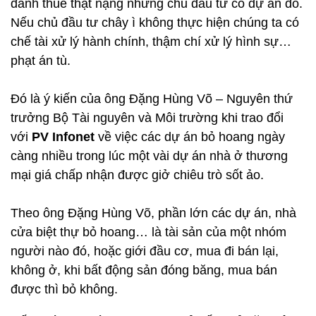
đánh thuế thật nặng những chủ đầu tư có dự án đó.
Nếu chủ đầu tư chây ì không thực hiện chúng ta có
chế tài xử lý hành chính, thậm chí xử lý hình sự…
phạt án tù.
Đó là ý kiến của ông Đặng Hùng Võ – Nguyên thứ
trưởng Bộ Tài nguyên và Môi trường khi trao đổi
với
PV Infonet
về việc các dự án bỏ hoang ngày
càng nhiều trong lúc một vài dự án nhà ở thương
mại giá chấp nhận được giở chiêu trò sốt ảo.
Theo ông Đặng Hùng Võ, phần lớn các dự án, nhà
cửa biệt thự bỏ hoang… là tài sản của một nhóm
người nào đó, hoặc giới đầu cơ, mua đi bán lại,
không ở, khi bất động sản đóng băng, mua bán
được thì bỏ không.