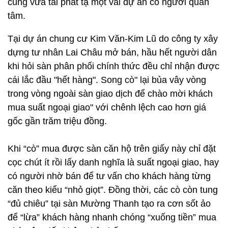
cũng vừa tái phát tạ một vài dự án có người quan
tâm.
Tại dự án chung cư Kim Văn-Kim Lũ do công ty xây
dựng tư nhân Lai Châu mở bán, hầu hết người dân
khi hỏi sàn phân phối chính thức đều chỉ nhận được
cái lắc đầu "hết hàng". Song cò" lại bủa vây vòng
trong vòng ngoài sàn giao dịch để chào mời khách
mua suất ngoại giao" với chênh lệch cao hơn giá
gốc gần trăm triệu đồng.
Khi “cò” mua được sàn căn hộ trên giấy này chỉ đặt
cọc chút ít rồi lấy danh nghĩa là suất ngoại giao, hay
có người nhờ bán để tư vấn cho khách hàng từng
căn theo kiểu “nhỏ giọt”. Đồng thời, các cò còn tung
“đủ chiêu” tại sàn Mường Thanh tạo ra cơn sốt ảo
để “lừa” khách hàng nhanh chóng “xuống tiền” mua