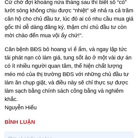
Cứ chờ đợi khoảng nửa tháng sau thì biết số “cò”
lướt sóng không chịu được “nhiệt” sẽ nhả ra cả trăm
căn hộ cho chủ đầu tư, lúc đó ai có nhu cầu mua giá
gốc thì dễ dàng đăng ký, thậm chí chủ đầu tư còn
mời chào đến mua vội ấy chứ!".
Căn bệnh BĐS bỏ hoang vì ế ẩm, và ngay lập tức
tái phát nạn cò làm giá, tung sốt ảo ở một vài dự án
có ít nhiều người quan tâm, thể hiện chất lượng
méo mó của thị trường BĐS với những chủ đầu tư
làm ăn chụp giật, và điều này sẽ chỉ thực sự được
làm sạch bằng chính sách công bằng và nghiêm
khắc.
Nguyễn Hiếu