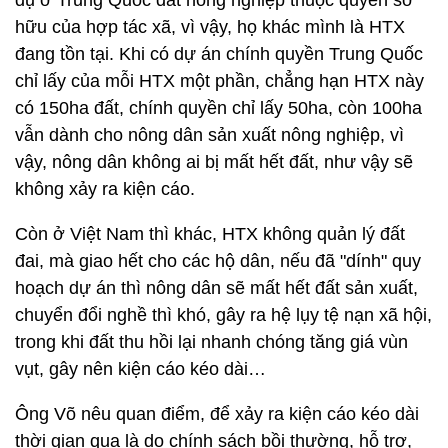
dụ ở Trung Quốc đất nông nghiệp thuộc quyền sở
hữu của hợp tác xã, vì vậy, họ khác mình là HTX
đang tồn tại. Khi có dự án chính quyền Trung Quốc
chỉ lấy của mỗi HTX một phần, chẳng hạn HTX này
có 150ha đất, chính quyền chỉ lấy 50ha, còn 100ha
vẫn dành cho nông dân sản xuất nông nghiệp, vì
vậy, nông dân không ai bị mất hết đất, như vậy sẽ
không xảy ra kiện cáo.
Còn ở Việt Nam thì khác, HTX không quản lý đất
đai, mà giao hết cho các hộ dân, nếu đã "dính" quy
hoạch dự án thì nông dân sẽ mất hết đất sản xuất,
chuyển đổi nghề thì khó, gây ra hệ lụy tệ nạn xã hội,
trong khi đất thu hồi lại nhanh chóng tăng giá vùn
vụt, gây nên kiện cáo kéo dài…
Ông Võ nêu quan điểm, để xảy ra kiện cáo kéo dài
thời gian qua là do chính sách bồi thường, hỗ trợ,