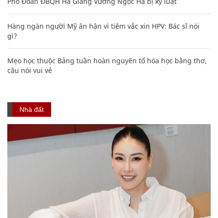
Phó Đoàn ĐBQH Hà Giang Vương Ngọc Hà bị kỷ luật
Hàng ngàn người Mỹ ân hận vì tiêm vắc xin HPV: Bác sĩ nói
gì?
Mẹo học thuộc Bảng tuần hoàn nguyên tố hóa học bằng thơ,
câu nói vui vẻ
Nhà đất