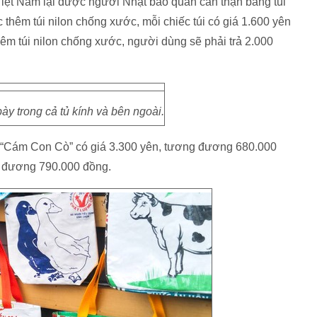
iệt Nam lại được người Nhật bảo quản cẩn thận bằng túi
thêm túi nilon chống xước, mỗi chiếc túi có giá 1.600 yên
m túi nilon chống xước, người dùng sẽ phải trả 2.000
y trong cả tủ kính và bên ngoài.
o “Cám Con Cò” có giá 3.300 yên, tương đương 680.000
ng đương 790.000 đồng.