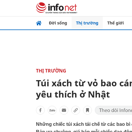
Đời sống
Thị trường
Thế giới
THỊ TRƯỜNG
Túi xách từ vỏ bao cá
yêu thích ở Nhật
Những chiếc túi xách tái chế từ các bao b
Bản ưa chuộng, giá bán mỗi chiếc dao độn