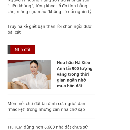
"siêu khủng", từng khoe sổ đỏ tính bằng
cân, mắng cựu mẫu 'không có nổi nghìn tỷ'
Truy nã kẻ giết bạn thân rồi chôn ngồi dưới
bãi cát
Nhà đất
Hoa hậu Hà Kiều
Anh lãi 900 lượng
vàng trong thời
gian ngắn nhờ
mua bán đất
Mòn mỏi chờ đất tái định cư, người dân
'mắc kẹt' trong những căn nhà chờ sập
TP.HCM dùng hơn 6.600 nhà đất chưa sử