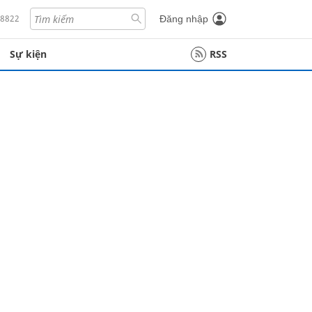
18822
Đăng nhập
Sự kiện
RSS