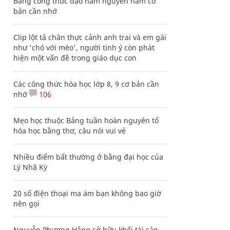
Bảng công thức đạo hàm nguyên hàm cơ
bản cần nhớ
Clip lột tả chân thực cảnh anh trai và em gái
như 'chó với mèo', người tinh ý còn phát
hiện một vấn đề trong giáo dục con
Các công thức hóa học lớp 8, 9 cơ bản cần
nhớ
106
Mẹo học thuộc Bảng tuần hoàn nguyên tố
hóa học bằng thơ, câu nói vui vẻ
Nhiều điểm bất thường ở bằng đại học của
Lý Nhã Kỳ
20 số điện thoại ma ám bạn không bao giờ
nên gọi
Nguyễn Phương Hằng sở hữu khối tài sản