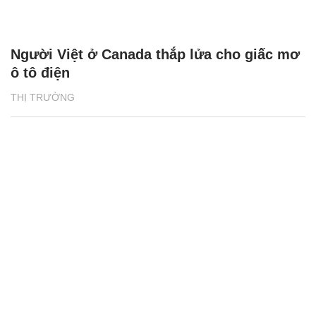
Người Việt ở Canada thắp lửa cho giấc mơ
ô tô điện
THỊ TRƯỜNG