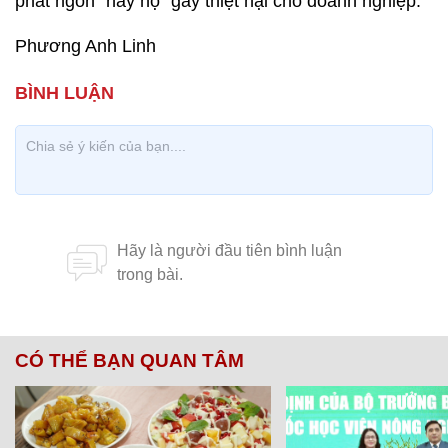
phát ngôn “này nọ” gây thiệt hại cho doanh nghiệp.
Phương Anh Linh
CÓ THỂ BẠN QUAN TÂM