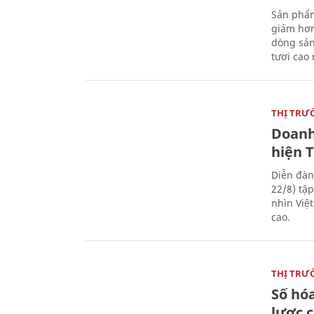
Sản phẩm
giảm hơn
dòng sản
tươi cao
THỊ TRƯ
Doanh
hiện 
Diễn đàn
22/8) tậ
nhìn Việ
cao.
THỊ TRƯ
Số hóa
lược 