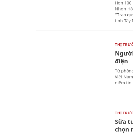
Hơn 100 
Nhơn Hòa
“Trao qu
tỉnh Tây 
THỊ TRƯ
Người
điện
Từ phòng
Việt Nam 
niềm tin
THỊ TRƯ
Sữa t
chọn 