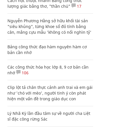
Cách học thuộc nhanh Bảng công thức
lượng giác bằng thơ, "thần chú"
17
Nguyễn Phương Hằng sở hữu khối tài sản
"siêu khủng", từng khoe sổ đỏ tính bằng
cân, mắng cựu mẫu 'không có nổi nghìn tỷ'
Bảng công thức đạo hàm nguyên hàm cơ
bản cần nhớ
Các công thức hóa học lớp 8, 9 cơ bản cần
nhớ
106
Clip lột tả chân thực cảnh anh trai và em gái
như 'chó với mèo', người tinh ý còn phát
hiện một vấn đề trong giáo dục con
Lý Nhã Kỳ lần đầu tâm sự về người cha Liệt
sĩ đặc công rừng Sác