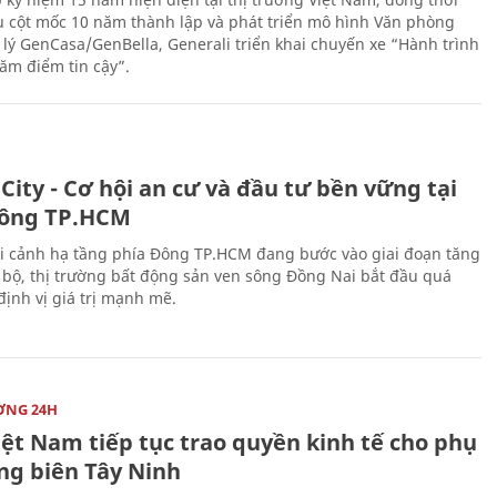
 cột mốc 10 năm thành lập và phát triển mô hình Văn phòng
 lý GenCasa/GenBella, Generali triển khai chuyến xe “Hành trình
răm điểm tin cậy”.
City - Cơ hội an cư và đầu tư bền vững tại
ông TP.HCM
i cảnh hạ tầng phía Đông TP.HCM đang bước vào giai đoạn tăng
 bộ, thị trường bất động sản ven sông Đồng Nai bắt đầu quá
 định vị giá trị mạnh mẽ.
ỜNG 24H
iệt Nam tiếp tục trao quyền kinh tế cho phụ
ng biên Tây Ninh