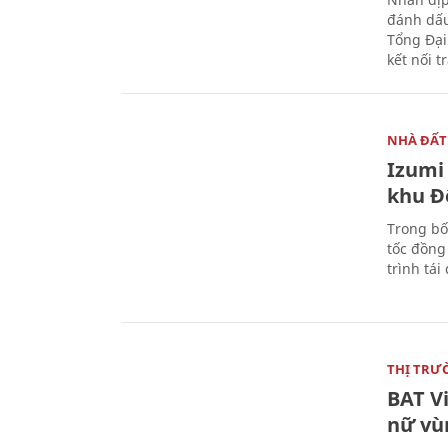
đánh dấu
Tổng Đại
kết nối t
NHÀ ĐẤT
Izumi 
khu Đ
Trong bố
tốc đồng
trình tái
THỊ TRƯ
BAT V
nữ vù