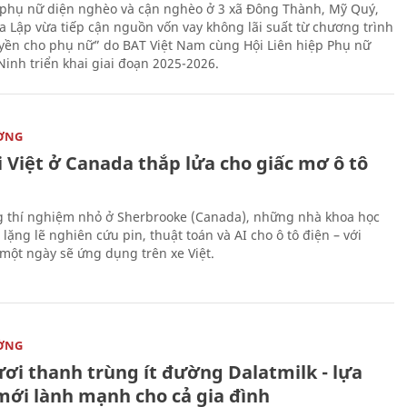
phụ nữ diện nghèo và cận nghèo ở 3 xã Đông Thành, Mỹ Quý,
 Lập vừa tiếp cận nguồn vốn vay không lãi suất từ chương trình
yền cho phụ nữ” do BAT Việt Nam cùng Hội Liên hiệp Phụ nữ
Ninh triển khai giai đoạn 2025-2026.
ỜNG
 Việt ở Canada thắp lửa cho giấc mơ ô tô
 thí nghiệm nhỏ ở Sherbrooke (Canada), những nhà khoa học
lặng lẽ nghiên cứu pin, thuật toán và AI cho ô tô điện – với
 một ngày sẽ ứng dụng trên xe Việt.
ỜNG
ươi thanh trùng ít đường Dalatmilk - lựa
mới lành mạnh cho cả gia đình