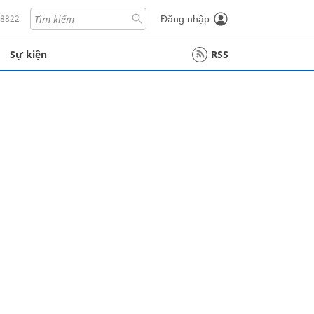
18822
Đăng nhập
Sự kiện
RSS