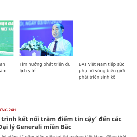
Lan
Tìm hướng phát triển du
BAT Việt Nam tiếp sức
Giám
lịch y tế
phụ nữ vùng biên giới
phát triển sinh kế
ỜNG 24H
trình kết nối trăm điểm tin cậy’ đến các
ại lý Generali miền Bắc
 kỷ niệm 15 năm hiện diện tại thị trường Việt Nam, đồng thời