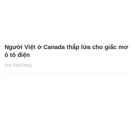
Người Việt ở Canada thắp lửa cho giấc mơ
ô tô điện
THỊ TRƯỜNG