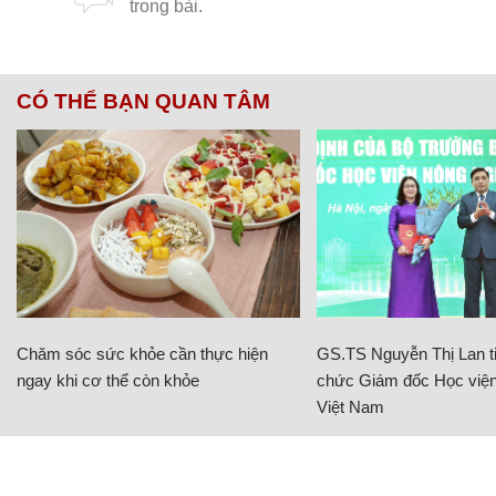
CÓ THỂ BẠN QUAN TÂM
Chăm sóc sức khỏe cần thực hiện
GS.TS Nguyễn Thị Lan ti
ngay khi cơ thể còn khỏe
chức Giám đốc Học viện
Việt Nam