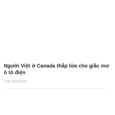
Người Việt ở Canada thắp lửa cho giấc mơ
ô tô điện
THỊ TRƯỜNG