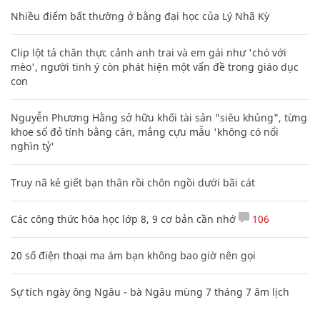
Nhiều điểm bất thường ở bằng đại học của Lý Nhã Kỳ
Clip lột tả chân thực cảnh anh trai và em gái như 'chó với
mèo', người tinh ý còn phát hiện một vấn đề trong giáo dục
con
Nguyễn Phương Hằng sở hữu khối tài sản "siêu khủng", từng
khoe sổ đỏ tính bằng cân, mắng cựu mẫu 'không có nổi
nghìn tỷ'
Truy nã kẻ giết bạn thân rồi chôn ngồi dưới bãi cát
Các công thức hóa học lớp 8, 9 cơ bản cần nhớ
106
20 số điện thoại ma ám bạn không bao giờ nên gọi
Sự tích ngày ông Ngâu - bà Ngâu mùng 7 tháng 7 âm lịch