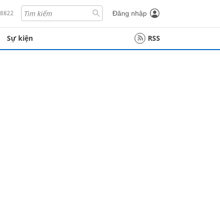
18822
Đăng nhập
Sự kiện
RSS