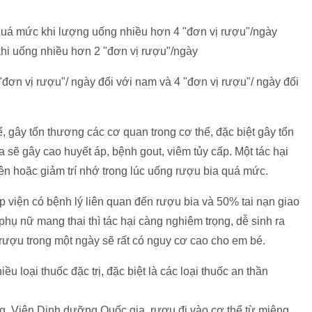
 quá mức khi lượng uống nhiều hơn 4 "đơn vị rượu"/ngày
 khi uống nhiều hơn 2 "đơn vị rượu"/ngày
 "đơn vị rượu"/ ngày đối với nam và 4 "đơn vị rượu"/ ngày đối
, gây tổn thương các cơ quan trong cơ thể, đặc biệt gây tổn
 sẽ gây cao huyết áp, bệnh gout, viêm tủy cấp. Một tác hại
yên hoặc giảm trí nhớ trong lúc uống rượu bia quá mức.
 viện có bệnh lý liên quan đến rượu bia và 50% tai nạn giao
phụ nữ mang thai thì tác hại càng nghiêm trọng, dễ sinh ra
 rượu trong một ngày sẽ rất có nguy cơ cao cho em bé.
u loại thuốc đặc trị, đặc biệt là các loại thuốc an thần
 Viện Dinh dưỡng Quốc gia, rượu đi vào cơ thể từ miệng,