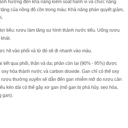
c ảnh hưởng đến khả năng kiểm soát hành vi và chức năng
ộ tăng của nồng độ cồn trong máu: Khả năng phán quyết giảm,
i.
lợi tiểu: rượu làm tăng sự hình thành nước tiểu. Uống rượu
khát.
được hít vào phổi và từ đó sẽ đi nhanh vào máu.
 tiết qua phổi, thận và da; phần còn lại (90% - 95%) được
 oxy hóa thành nước và carbon dioxide. Gan chỉ có thể oxy
g rượu thường xuyên sẽ dẫn đến gan nhiễm mỡ do rượu cản
nếu kéo dài có thể gây xơ gan (mô gan bị phá hủy, sẹo hóa,
 gan).