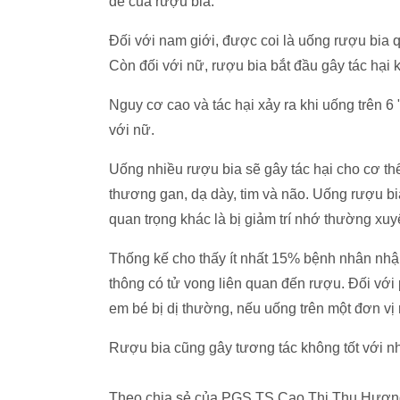
đề của rượu bia.
Đối với nam giới, được coi là uống rượu bia
Còn đối với nữ, rượu bia bắt đầu gây tác hại
Nguy cơ cao và tác hại xảy ra khi uống trên 6
với nữ.
Uống nhiều rượu bia sẽ gây tác hại cho cơ thể
thương gan, dạ dày, tim và não. Uống rượu bia
quan trọng khác là bị giảm trí nhớ thường xu
Thống kế cho thấy ít nhất 15% bệnh nhân nhập
thông có tử vong liên quan đến rượu. Đối với 
em bé bị dị thường, nếu uống trên một đơn vị
Rượu bia cũng gây tương tác không tốt với nhiề
Theo chia sẻ của PGS.TS Cao Thị Thu Hương,