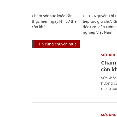
Chăm sóc sức khỏe cần
GS.TS Nguyễn Thị 
thực hiện ngay khi cơ thể
tiếp tục giữ chức 
còn khỏe
đốc Học viện Nông
nghiệp Việt Nam
Tin cùng chuyên mục
SỨC KHỎ
Chăm 
còn k
Sức khỏe
hưởng củ
môi trườ
SỨC KHỎ