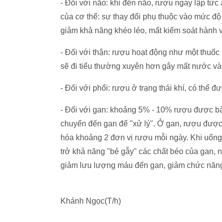
- Đối với não: khi đến não, rượu ngay lập tứ
của cơ thể: sự thay đổi phụ thuộc vào mức đ
giảm khả năng khéo léo, mất kiểm soát hành v
- Đối với thận: rượu hoạt động như một thuốc 
sẽ đi tiểu thường xuyên hơn gây mất nước và 
- Đối với phổi: rượu ở trạng thái khí, có thể 
- Đối với gan: khoảng 5% - 10% rượu được bài
chuyển đến gan để "xử lý". Ở gan, rượu được
hóa khoảng 2 đơn vị rượu mỗi ngày. Khi uốn
trở khả năng "bẻ gẫy" các chất béo của gan, 
giảm lưu lượng máu đến gan, giảm chức năng
Khánh Ngọc(T/h)