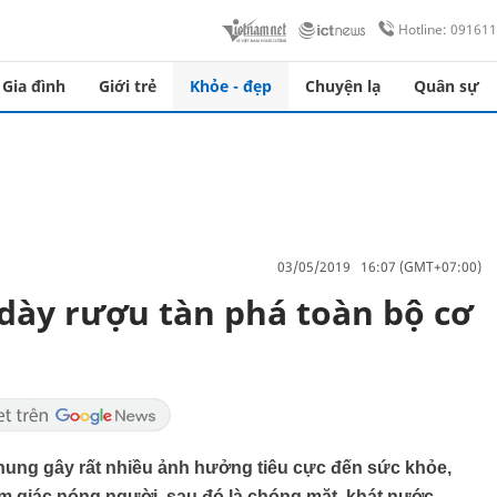
Hotline: 09161
Gia đình
Giới trẻ
Khỏe - đẹp
Chuyện lạ
Quân sự
03/05/2019 16:07 (GMT+07:00)
dày rượu tàn phá toàn bộ cơ
chung gây rất nhiều ảnh hưởng tiêu cực đến sức khỏe,
m giác nóng người, sau đó là chóng mặt, khát nước.