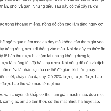
thận, phổi và gan. Những điều sau đây có thể xảy ra khi
 mạc trong khoang miệng, nồng độ cồn cao làm tăng nguy cơ
ó thể ngấm qua niêm mạc dạ dày mà không cần tham gia vào
dày trống rỗng, rượu đi thẳng vào máu. Khi dạ dày có thức ăn,
 tỷ lệ hấp thụ rượu bị chậm lại nhưng không dừng lại.
rượu làm tăng tốc độ hấp thụ rượu. Khi nồng độ cồn và dịch
ng nôn mửa là phản xạ của cơ thể để giảm kích ứng này.
viêm loét, chảy máu dạ dày. Có 20% lượng rượu được hấp
) được hấp thụ vào máu từ ruột non.
ược vận chuyển đi khắp cơ thể, làm giãn mạch máu, đưa một
 cảm giác ấm áp tạm thời, cơ thể mất nhiệt, hạ huyết áp.