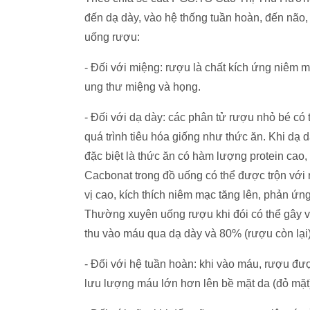
đến dạ dày, vào hệ thống tuần hoàn, đến não, 
uống rượu:
- Đối với miệng: rượu là chất kích ứng niêm
ung thư miệng và họng.
- Đối với dạ dày: các phân tử rượu nhỏ bé c
quá trình tiêu hóa giống như thức ăn. Khi dạ 
đặc biệt là thức ăn có hàm lượng protein cao,
Cacbonat trong đồ uống có thể được trộn với 
vị cao, kích thích niêm mạc tăng lên, phản ứ
Thường xuyên uống rượu khi đói có thể gây 
thu vào máu qua dạ dày và 80% (rượu còn lại
- Đối với hệ tuần hoàn: khi vào máu, rượu đ
lưu lượng máu lớn hơn lên bề mặt da (đỏ mặt),