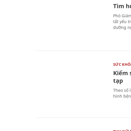
Tìm hư
Phó Giám
tất yếu 
dưỡng ng
SỨC KHỎ
Kiểm 
tạp
Theo số l
hình bện