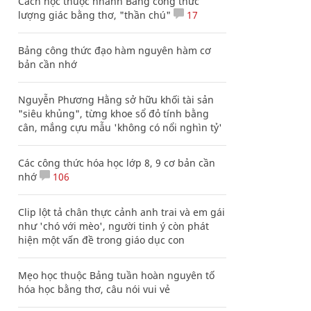
Cách học thuộc nhanh Bảng công thức
lượng giác bằng thơ, "thần chú"
17
Bảng công thức đạo hàm nguyên hàm cơ
bản cần nhớ
Nguyễn Phương Hằng sở hữu khối tài sản
"siêu khủng", từng khoe sổ đỏ tính bằng
cân, mắng cựu mẫu 'không có nổi nghìn tỷ'
Các công thức hóa học lớp 8, 9 cơ bản cần
nhớ
106
Clip lột tả chân thực cảnh anh trai và em gái
như 'chó với mèo', người tinh ý còn phát
hiện một vấn đề trong giáo dục con
Mẹo học thuộc Bảng tuần hoàn nguyên tố
hóa học bằng thơ, câu nói vui vẻ