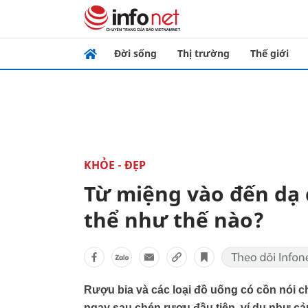
Đời sống
Thị trường
Thế giới
KHỎE - ĐẸP
Từ miệng vào đến dạ 
thể như thế nào?
Rượu bia và các loại đồ uống có cồn nói 
ngay sau chén rượu đầu tiên, ví dụ như cả