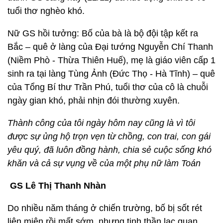
tuổi thơ nghèo khó.
Nữ GS hồi tưởng: Bố của bà là bộ đội tập kết ra
Bắc – quê ở làng của Đại tướng Nguyễn Chí Thanh
(Niềm Phò - Thừa Thiên Huế), mẹ là giáo viên cấp 1
sinh ra tại làng Tùng Ảnh (Đức Thọ - Hà Tĩnh) – quê
của Tổng Bí thư Trần Phú, tuổi thơ của cô là chuỗi
ngày gian khó, phải nhịn đói thường xuyên.
Thành công của tôi ngày hôm nay cũng là vì tôi
được sự ủng hộ trọn vẹn từ chồng, con trai, con gái
yêu quý, đã luôn đồng hành, chia sẻ cuộc sống khó
khăn và cả sự vụng về của một phụ nữ làm Toán
GS Lê Thị Thanh Nhàn
Do nhiều năm tháng ở chiến trường, bố bị sốt rét
liên miên rồi mất sớm, nhưng tinh thần lạc quan,