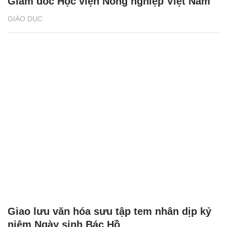
Giám đốc Học viện Nông nghiệp Việt Nam
GIÁO DỤC
Giao lưu văn hóa sưu tập tem nhân dịp kỷ
niệm Ngày sinh Bác Hồ