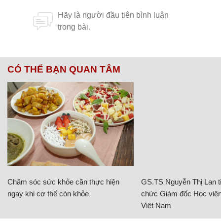
CÓ THỂ BẠN QUAN TÂM
Chăm sóc sức khỏe cần thực hiện
GS.TS Nguyễn Thị Lan ti
ngay khi cơ thể còn khỏe
chức Giám đốc Học viện
Việt Nam