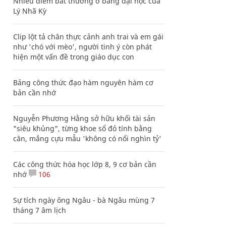
Nhiều điểm bất thường ở bằng đại học của
Lý Nhã Kỳ
Clip lột tả chân thực cảnh anh trai và em gái
như 'chó với mèo', người tinh ý còn phát
hiện một vấn đề trong giáo dục con
Bảng công thức đạo hàm nguyên hàm cơ
bản cần nhớ
Nguyễn Phương Hằng sở hữu khối tài sản
"siêu khủng", từng khoe sổ đỏ tính bằng
cân, mắng cựu mẫu 'không có nổi nghìn tỷ'
Các công thức hóa học lớp 8, 9 cơ bản cần
nhớ
106
Sự tích ngày ông Ngâu - bà Ngâu mùng 7
tháng 7 âm lịch