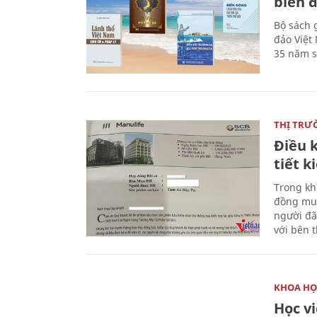
biển 
Bộ sách 
đảo Việt
35 năm s
THỊ TRƯ
Điều k
tiết 
Trong kh
đồng mua
người đã
với bên 
KHOA HỌ
Học v