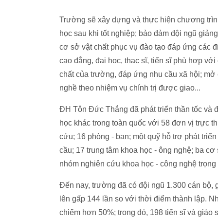
Trường sẽ xây dựng và thực hiện chương trìn
học sau khi tốt nghiệp; bảo đảm đội ngũ giảng v
cơ sở vật chất phục vụ đào tạo đáp ứng các đ
cao đẳng, đại học, thạc sĩ, tiến sĩ phù hợp vớ
chất của trường, đáp ứng nhu cầu xã hội; mở c
nghề theo nhiệm vụ chính trị được giao...
ĐH Tôn Đức Thắng đã phát triển thần tốc và đ
học khác trong toàn quốc với 58 đơn vị trực t
cứu; 16 phòng - ban; một quỹ hỗ trợ phát triển
cầu; 17 trung tâm khoa học - ông nghệ; ba cơ 
nhóm nghiên cứu khoa học - công nghệ trọng 
Đến nay, trường đã có đội ngũ 1.300 cán bộ, 
lên gấp 144 lần so với thời điểm thành lập. Nh
chiếm hơn 50%; trong đó, 198 tiến sĩ và giáo