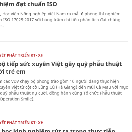
ghiệm đạt chuẩn ISO
, Học viện Nông nghiệp Việt Nam ra mắt 6 phòng thí nghiệm
n ISO 17025:2017 với hàng trăm chỉ tiêu phân tích đạt chứng
s.
ẾT PHÁT TRIỂN KT- XH
bộ tiếp sức xuyên Việt gây quỹ phẫu thuật
ời trẻ em
 các VĐV chạy bộ phong trào gồm 10 người đang thực hiện
xuyên Việt từ cột cờ Lũng Cú (Hà Giang) đến mũi Cà Mau với mục
 quỹ phẫu thuật nụ cười, đồng hành cùng Tổ chức Phẫu thuật
(Operation Smile).
ẾT PHÁT TRIỂN KT- XH
 học kinh nghiệm rút ra trong thực tiễn