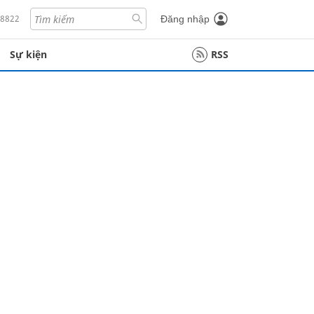
18822
Đăng nhập
Sự kiện
RSS