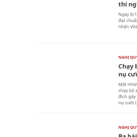
thí n
Ngày 8/1
đạt chuẩ
nhận Vila
NGHỊ QUY
Chạy 
nụ cư
Một nhóm
chạy bộ 
đích gây
nụ cười 
NGHỊ QUY
Ba bài