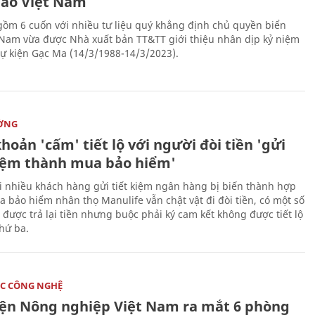
đảo Việt Nam
gồm 6 cuốn với nhiều tư liệu quý khẳng định chủ quyền biển
 Nam vừa được Nhà xuất bản TT&TT giới thiệu nhân dịp kỷ niệm
ự kiện Gạc Ma (14/3/1988-14/3/2023).
ỜNG
hoản 'cấm' tiết lộ với người đòi tiền 'gửi
kiệm thành mua bảo hiểm'
i nhiều khách hàng gửi tiết kiệm ngân hàng bị biến thành hợp
 bảo hiểm nhân thọ Manulife vẫn chật vật đi đòi tiền, có một số
 được trả lại tiền nhưng buộc phải ký cam kết không được tiết lộ
thứ ba.
C CÔNG NGHỆ
iện Nông nghiệp Việt Nam ra mắt 6 phòng