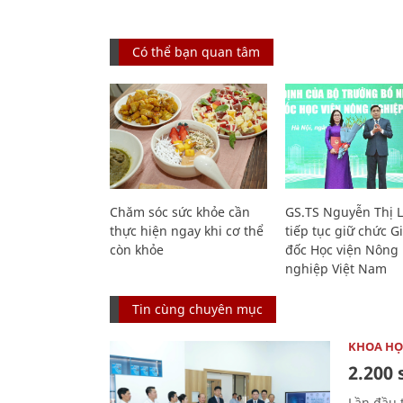
Có thể bạn quan tâm
Chăm sóc sức khỏe cần
GS.TS Nguyễn Thị 
thực hiện ngay khi cơ thể
tiếp tục giữ chức 
còn khỏe
đốc Học viện Nông
nghiệp Việt Nam
Tin cùng chuyên mục
KHOA HỌ
2.200 
Lần đầu 