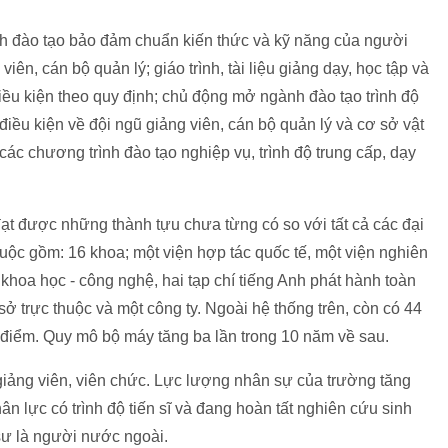
h đào tạo bảo đảm chuẩn kiến thức và kỹ năng của người
iên, cán bộ quản lý; giáo trình, tài liệu giảng dạy, học tập và
iều kiện theo quy định; chủ động mở ngành đào tạo trình độ
i điều kiện về đội ngũ giảng viên, cán bộ quản lý và cơ sở vật
ác chương trình đào tạo nghiệp vụ, trình độ trung cấp, dạy
ạt được những thành tựu chưa từng có so với tất cả các đại
huộc gồm: 16 khoa; một viện hợp tác quốc tế, một viện nghiên
 khoa học - công nghệ, hai tạp chí tiếng Anh phát hành toàn
sở trực thuộc và một công ty. Ngoài hệ thống trên, còn có 44
điểm. Quy mô bộ máy tăng ba lần trong 10 năm về sau.
giảng viên, viên chức. Lực lượng nhân sự của trường tăng
ân lực có trình độ tiến sĩ và đang hoàn tất nghiên cứu sinh
 sư là người nước ngoài.