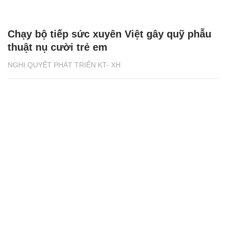
Chạy bộ tiếp sức xuyên Việt gây quỹ phẫu
thuật nụ cười trẻ em
NGHỊ QUYẾT PHÁT TRIỂN KT- XH