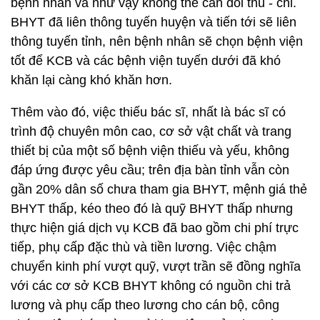
bệnh nhân và như vậy không thể cân đối thu - chi.
BHYT đã liên thông tuyến huyện và tiến tới sẽ liên
thông tuyến tỉnh, nên bệnh nhân sẽ chọn bệnh viện
tốt để KCB và các bệnh viện tuyến dưới đã khó
khăn lại càng khó khăn hơn.
Thêm vào đó, việc thiếu bác sĩ, nhất là bác sĩ có
trình độ chuyên môn cao, cơ sở vật chất và trang
thiết bị của một số bệnh viện thiếu và yếu, không
đáp ứng được yêu cầu; trên địa bàn tỉnh vẫn còn
gần 20% dân số chưa tham gia BHYT, mệnh giá thẻ
BHYT thấp, kéo theo đó là quỹ BHYT thấp nhưng
thực hiện giá dịch vụ KCB đã bao gồm chi phí trực
tiếp, phụ cấp đặc thù và tiền lương. Việc chậm
chuyển kinh phí vượt quỹ, vượt trần sẽ đồng nghĩa
với các cơ sở KCB BHYT không có nguồn chi trả
lương và phụ cấp theo lương cho cán bộ, công