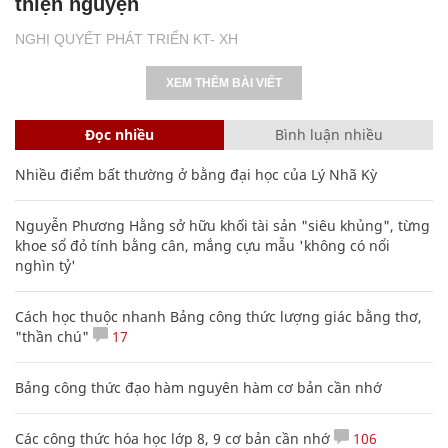
thiện nguyện
NGHỊ QUYẾT PHÁT TRIỂN KT- XH
XEM THÊM BÀI VIẾT
Đọc nhiều
Bình luận nhiều
Nhiều điểm bất thường ở bằng đại học của Lý Nhã Kỳ
Nguyễn Phương Hằng sở hữu khối tài sản "siêu khủng", từng
khoe sổ đỏ tính bằng cân, mắng cựu mẫu 'không có nổi
nghìn tỷ'
Cách học thuộc nhanh Bảng công thức lượng giác bằng thơ,
"thần chú"
17
Bảng công thức đạo hàm nguyên hàm cơ bản cần nhớ
Các công thức hóa học lớp 8, 9 cơ bản cần nhớ
106