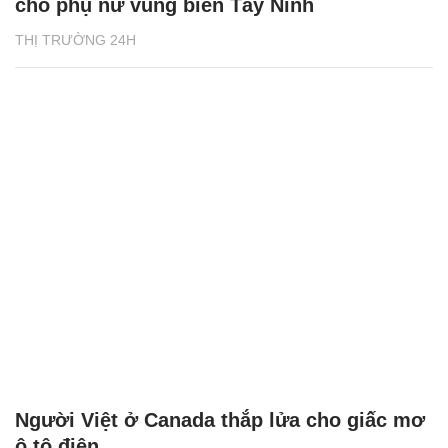
cho phụ nữ vùng biên Tây Ninh
THỊ TRƯỜNG 24H
Người Việt ở Canada thắp lửa cho giấc mơ
ô tô điện