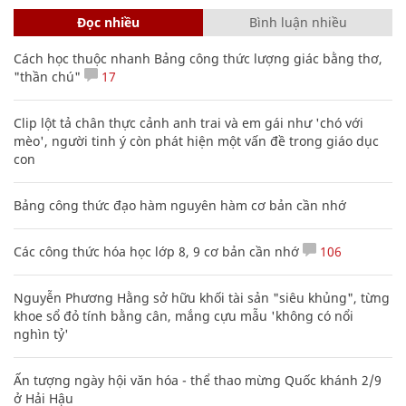
Đọc nhiều
Bình luận nhiều
Cách học thuộc nhanh Bảng công thức lượng giác bằng thơ,
"thần chú"
17
Clip lột tả chân thực cảnh anh trai và em gái như 'chó với
mèo', người tinh ý còn phát hiện một vấn đề trong giáo dục
con
Bảng công thức đạo hàm nguyên hàm cơ bản cần nhớ
Các công thức hóa học lớp 8, 9 cơ bản cần nhớ
106
Nguyễn Phương Hằng sở hữu khối tài sản "siêu khủng", từng
khoe sổ đỏ tính bằng cân, mắng cựu mẫu 'không có nổi
nghìn tỷ'
Ấn tượng ngày hội văn hóa - thể thao mừng Quốc khánh 2/9
ở Hải Hậu