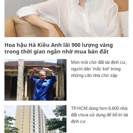
Hoa hậu Hà Kiều Anh lãi 900 lượng vàng
trong thời gian ngắn nhờ mua bán đất
Mòn mỏi chờ đất tái định cư,
người dân 'mắc kẹt' trong
những căn nhà chờ sập
TP.HCM dùng hơn 6.600 nhà
đất chưa sử dụng để bố trí tái
định cư