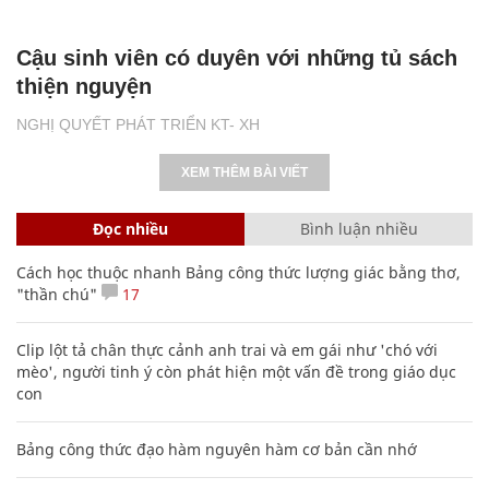
Cậu sinh viên có duyên với những tủ sách
thiện nguyện
NGHỊ QUYẾT PHÁT TRIỂN KT- XH
XEM THÊM BÀI VIẾT
Đọc nhiều
Bình luận nhiều
Cách học thuộc nhanh Bảng công thức lượng giác bằng thơ,
"thần chú"
17
Clip lột tả chân thực cảnh anh trai và em gái như 'chó với
mèo', người tinh ý còn phát hiện một vấn đề trong giáo dục
con
Bảng công thức đạo hàm nguyên hàm cơ bản cần nhớ