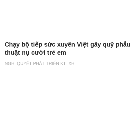
Chạy bộ tiếp sức xuyên Việt gây quỹ phẫu
thuật nụ cười trẻ em
NGHỊ QUYẾT PHÁT TRIỂN KT- XH