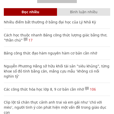
Đọc nhiều
Bình luận nhiều
Nhiều điểm bất thường ở bằng đại học của Lý Nhã Kỳ
Cách học thuộc nhanh Bảng công thức lượng giác bằng thơ,
"thần chú"
17
Bảng công thức đạo hàm nguyên hàm cơ bản cần nhớ
Nguyễn Phương Hằng sở hữu khối tài sản "siêu khủng", từng
khoe sổ đỏ tính bằng cân, mắng cựu mẫu 'không có nổi
nghìn tỷ'
Các công thức hóa học lớp 8, 9 cơ bản cần nhớ
106
Clip lột tả chân thực cảnh anh trai và em gái như 'chó với
mèo', người tinh ý còn phát hiện một vấn đề trong giáo dục
con