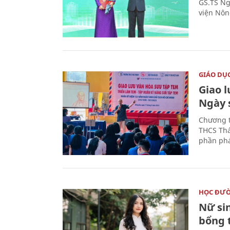
GS.TS Ng
viện Nôn
GIÁO DỤ
Giao 
Ngày 
Chương t
THCS Thá
phần phá
HỌC ĐƯ
Nữ si
bổng 