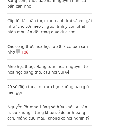
Bảng công thức đạo hàm nguyên hàm cơ
bản cần nhớ
Clip lột tả chân thực cảnh anh trai và em gái
như 'chó với mèo', người tinh ý còn phát
hiện một vấn đề trong giáo dục con
Các công thức hóa học lớp 8, 9 cơ bản cần
nhớ
106
Mẹo học thuộc Bảng tuần hoàn nguyên tố
hóa học bằng thơ, câu nói vui vẻ
20 số điện thoại ma ám bạn không bao giờ
nên gọi
Nguyễn Phương Hằng sở hữu khối tài sản
"siêu khủng", từng khoe sổ đỏ tính bằng
cân, mắng cựu mẫu 'không có nổi nghìn tỷ'