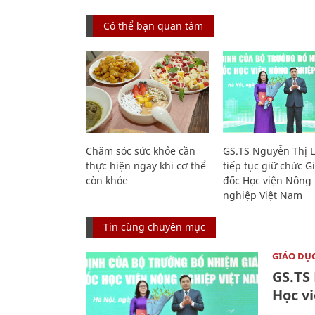
Có thể bạn quan tâm
Chăm sóc sức khỏe cần
GS.TS Nguyễn Thị 
thực hiện ngay khi cơ thể
tiếp tục giữ chức 
còn khỏe
đốc Học viện Nông
nghiệp Việt Nam
Tin cùng chuyên mục
GIÁO DỤ
GS.TS
Học v