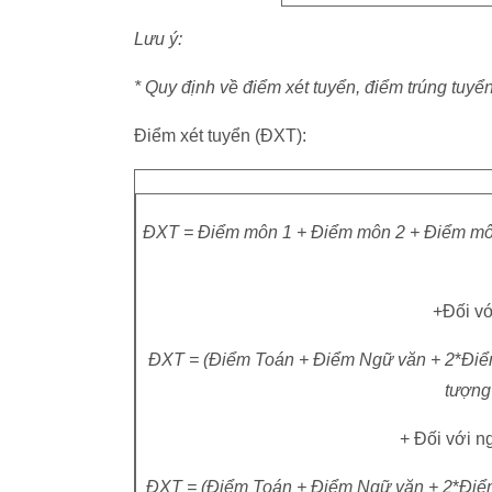
Lưu ý:
* Quy định về điểm xét tuyển, điểm trúng tuyển
Điểm xét tuyển (ĐXT):
ĐXT = Điểm môn 1 + Điểm môn 2 + Điểm môn 
+Đối v
ĐXT = (Điểm Toán + Điểm Ngữ văn + 2
*
Điể
tượng
+ Đối với n
ĐXT = (Điểm Toán + Điểm Ngữ văn + 2
*
Điể