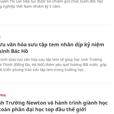
uyễn Thị Lan tiếp tục được bổ nhiệm giữ chức Giám đốc Học
g nghiệp Việt Nam nhiệm kỳ 5 năm.
C
lưu văn hóa sưu tập tem nhân dịp kỷ niệm
sinh Bác Hồ
rình Giao lưu văn hóa sưu tập tem sẽ giúp học sinh Trường
i Thịnh (Đống Đa, Hà Nội) thêm yêu quê hương đất nước, góp
t triển phong trào sưu tập tem trong trường học.
ỜNG
nh Trường Newton và hành trình giành học
toàn phần đại học top đầu thế giới