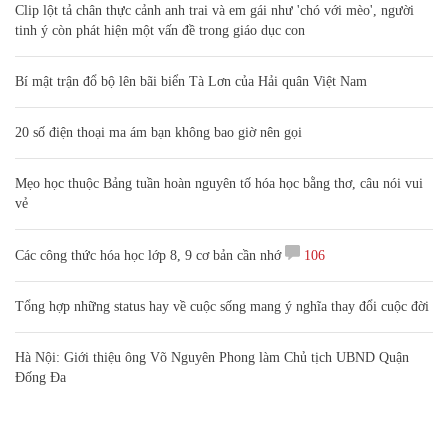
Clip lột tả chân thực cảnh anh trai và em gái như 'chó với mèo', người
tinh ý còn phát hiện một vấn đề trong giáo dục con
Bí mật trận đổ bộ lên bãi biển Tà Lơn của Hải quân Việt Nam
20 số điện thoại ma ám bạn không bao giờ nên gọi
Mẹo học thuộc Bảng tuần hoàn nguyên tố hóa học bằng thơ, câu nói vui
vẻ
Các công thức hóa học lớp 8, 9 cơ bản cần nhớ
106
Tổng hợp những status hay về cuộc sống mang ý nghĩa thay đổi cuộc đời
Hà Nội: Giới thiệu ông Võ Nguyên Phong làm Chủ tịch UBND Quận
Đống Đa