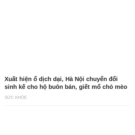
Xuất hiện ổ dịch dại, Hà Nội chuyển đổi
sinh kế cho hộ buôn bán, giết mổ chó mèo
SỨC KHỎE