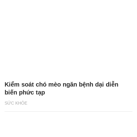
Kiểm soát chó mèo ngăn bệnh dại diễn
biến phức tạp
SỨC KHỎE