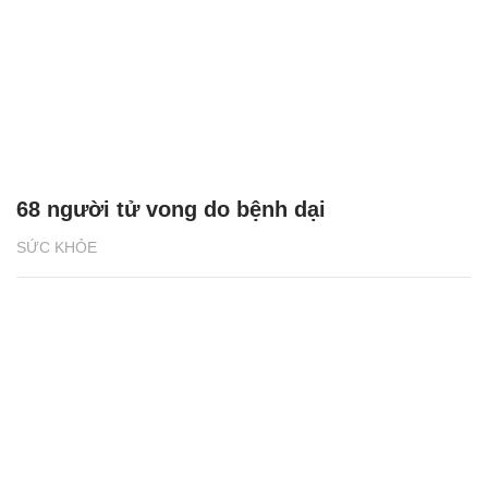
68 người tử vong do bệnh dại
SỨC KHỎE