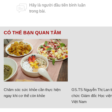
CÓ THỂ BẠN QUAN TÂM
Chăm sóc sức khỏe cần thực hiện
GS.TS Nguyễn Thị Lan ti
ngay khi cơ thể còn khỏe
chức Giám đốc Học viện
Việt Nam