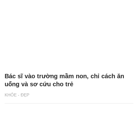
Bác sĩ vào trường mầm non, chỉ cách ăn
uống và sơ cứu cho trẻ
KHỎE - ĐẸP