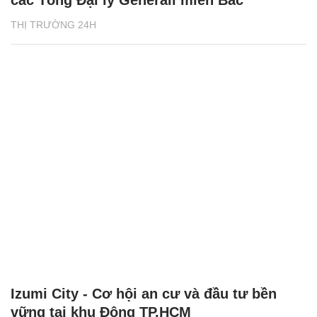
các Tổng Đại lý Generali miền Bắc
THỊ TRƯỜNG 24H
Izumi City - Cơ hội an cư và đầu tư bền
vững tại khu Đông TP.HCM