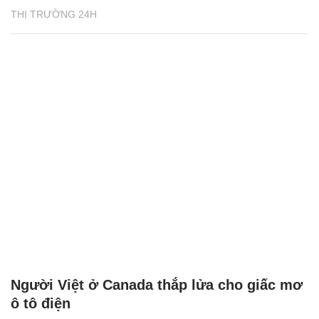
THỊ TRƯỜNG 24H
Người Việt ở Canada thắp lửa cho giấc mơ
ô tô điện