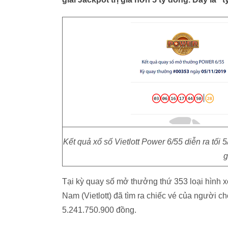
Kết quả xổ số Vietlott Power 6/55 diễn ra tối 5/
g
Tại kỳ quay số mở thưởng thứ 353 loại hình xổ
Nam (Vietlott) đã tìm ra chiếc vé của người ch
5.241.750.900 đồng.