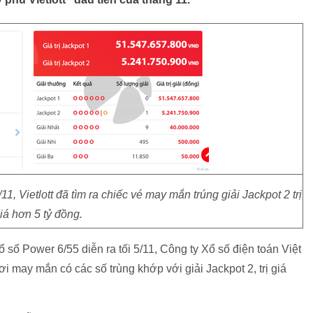
11, Vietlott đã tìm ra chiếc vé may mắn trúng giải Jackpot 2 trị
iá hơn 5 tỷ đồng.
 số Power 6/55 diễn ra tối 5/11, Công ty Xổ số điện toán Việt
ơi may mắn có các số trùng khớp với giải Jackpot 2, trị giá