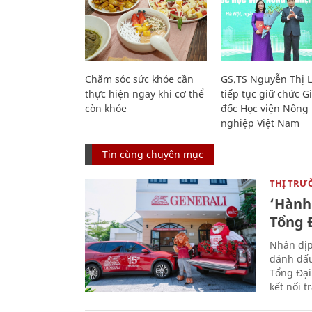
Chăm sóc sức khỏe cần
GS.TS Nguyễn Thị 
thực hiện ngay khi cơ thể
tiếp tục giữ chức 
còn khỏe
đốc Học viện Nông
nghiệp Việt Nam
Tin cùng chuyên mục
THỊ TRƯ
‘Hành 
Tổng Đ
Nhân dịp
đánh dấu
Tổng Đại
kết nối t