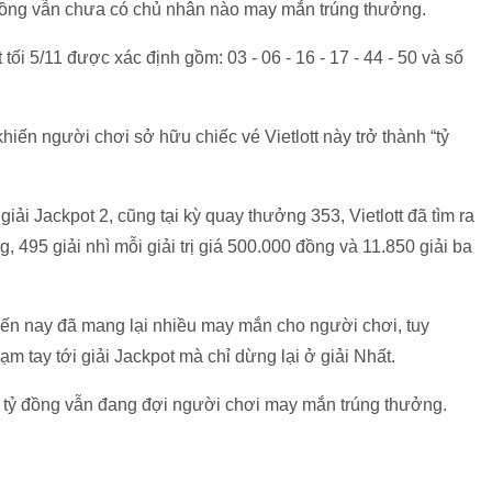
tỷ đồng vẫn chưa có chủ nhân nào may mắn trúng thưởng.
ối 5/11 được xác định gồm: 03 - 06 - 16 - 17 - 44 - 50 và số
khiến người chơi sở hữu chiếc vé Vietlott này trở thành “tỷ
ải Jackpot 2, cũng tại kỳ quay thưởng 353, Vietlott đã tìm ra
ồng, 495 giải nhì mỗi giải trị giá 500.000 đồng và 11.850 giải ba
đến nay đã mang lại nhiều may mắn cho người chơi, tuy
m tay tới giải Jackpot mà chỉ dừng lại ở giải Nhất.
51 tỷ đồng vẫn đang đợi người chơi may mắn trúng thưởng.