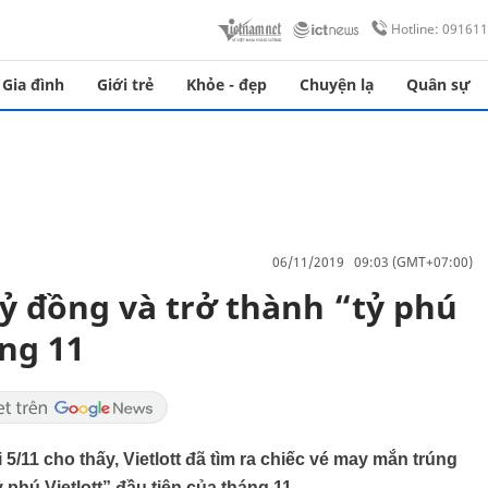
Hotline: 09161
Gia đình
Giới trẻ
Khỏe - đẹp
Chuyện lạ
Quân sự
06/11/2019 09:03 (GMT+07:00)
tỷ đồng và trở thành “tỷ phú
áng 11
i 5/11 cho thấy, Vietlott đã tìm ra chiếc vé may mắn trúng
ỷ phú Vietlott” đầu tiên của tháng 11.