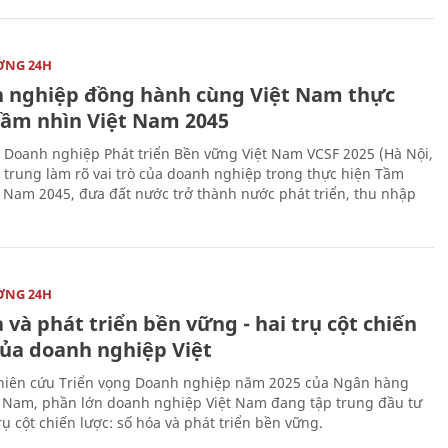
ỜNG 24H
 nghiệp đồng hành cùng Việt Nam thực
Tầm nhìn Việt Nam 2045
 Doanh nghiệp Phát triển Bền vững Việt Nam VCSF 2025 (Hà Nội,
p trung làm rõ vai trò của doanh nghiệp trong thực hiện Tầm
t Nam 2045, đưa đất nước trở thành nước phát triển, thu nhập
ỜNG 24H
 và phát triển bền vững - hai trụ cột chiến
của doanh nghiệp Việt
iên cứu Triển vọng Doanh nghiệp năm 2025 của Ngân hàng
 Nam, phần lớn doanh nghiệp Việt Nam đang tập trung đầu tư
rụ cột chiến lược: số hóa và phát triển bền vững.