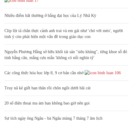
17
Nhiều điểm bất thường ở bằng đại học của Lý Nhã Kỳ
Clip lột tả chân thực cảnh anh trai và em gái như 'chó với mèo', người
tinh ý còn phát hiện một vấn đề trong giáo dục con
Nguyễn Phương Hằng sở hữu khối tài sản "siêu khủng", từng khoe sổ đỏ
tính bằng cân, mắng cựu mẫu 'không có nổi nghìn tỷ'
Các công thức hóa học lớp 8, 9 cơ bản cần nhớ
106
Truy nã kẻ giết bạn thân rồi chôn ngồi dưới bãi cát
20 số điện thoại ma ám bạn không bao giờ nên gọi
Sự tích ngày ông Ngâu - bà Ngâu mùng 7 tháng 7 âm lịch