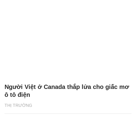
Người Việt ở Canada thắp lửa cho giấc mơ
ô tô điện
THỊ TRƯỜNG