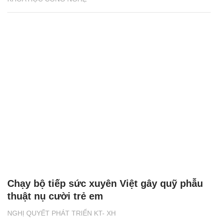
Chạy bộ tiếp sức xuyên Việt gây quỹ phẫu
thuật nụ cười trẻ em
NGHỊ QUYẾT PHÁT TRIỂN KT- XH