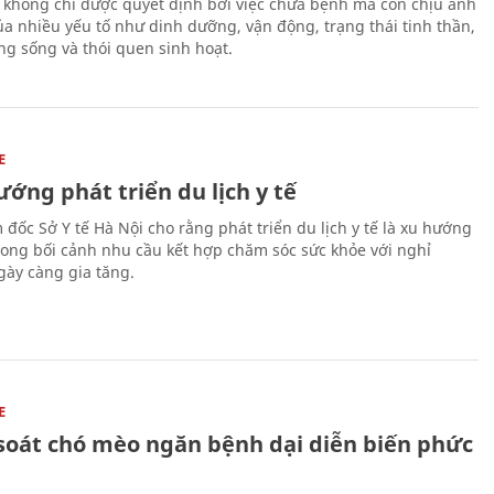
 không chỉ được quyết định bởi việc chữa bệnh mà còn chịu ảnh
a nhiều yếu tố như dinh dưỡng, vận động, trạng thái tinh thần,
ng sống và thói quen sinh hoạt.
E
ớng phát triển du lịch y tế
 đốc Sở Y tế Hà Nội cho rằng phát triển du lịch y tế là xu hướng
trong bối cảnh nhu cầu kết hợp chăm sóc sức khỏe với nghỉ
ày càng gia tăng.
E
soát chó mèo ngăn bệnh dại diễn biến phức