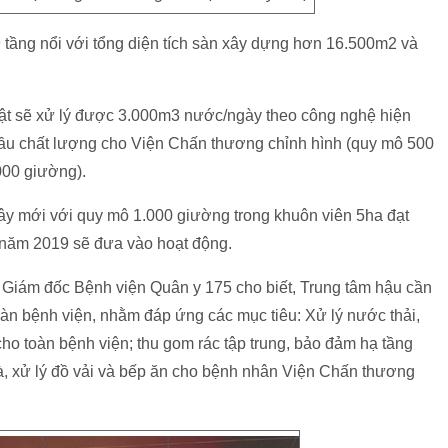
9 tầng nổi với tổng diện tích sàn xây dựng hơn 16.500m2 và
uật sẽ xử lý được 3.000m3 nước/ngày theo công nghệ hiện
cầu chất lượng cho Viện Chấn thương chỉnh hình (quy mô 500
000 giường).
y mới với quy mô 1.000 giường trong khuôn viên 5ha đạt
n năm 2019 sẽ đưa vào hoạt động.
iám đốc Bệnh viện Quân y 175 cho biết, Trung tâm hậu cần
àn bệnh viện, nhằm đáp ứng các mục tiêu: Xử lý nước thải,
o toàn bệnh viện; thu gom rác tập trung, bảo đảm hạ tầng
 là, xử lý đồ vải và bếp ăn cho bệnh nhân Viện Chấn thương