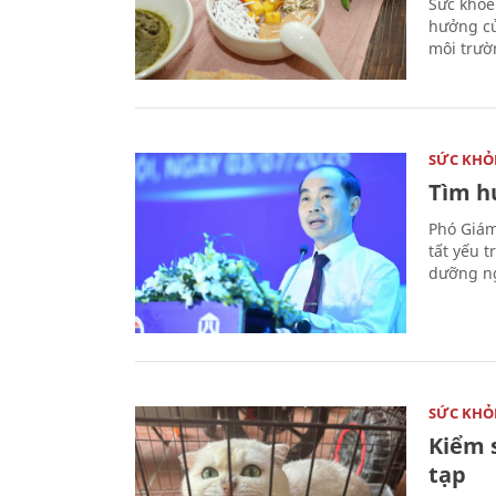
Sức khỏe
hưởng củ
môi trườ
SỨC KHỎ
Tìm hư
Phó Giám
tất yếu 
dưỡng ng
SỨC KHỎ
Kiểm 
tạp