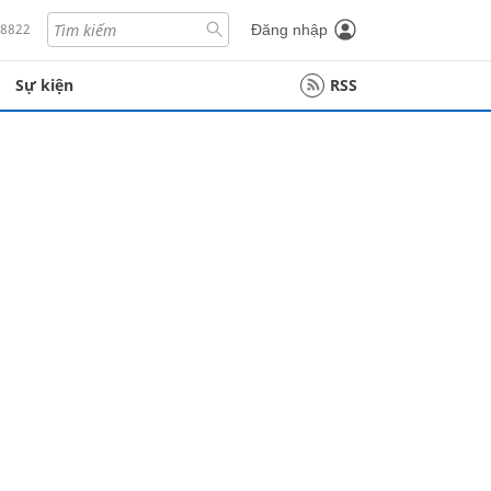
18822
Đăng nhập
Sự kiện
RSS