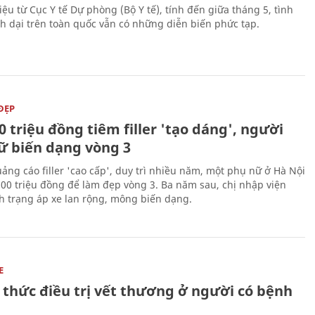
iệu từ Cục Y tế Dự phòng (Bộ Y tế), tính đến giữa tháng 5, tình
h dại trên toàn quốc vẫn có những diễn biến phức tạp.
ĐẸP
0 triệu đồng tiêm filler 'tạo dáng', người
ữ biến dạng vòng 3
uảng cáo filler 'cao cấp', duy trì nhiều năm, một phụ nữ ở Hà Nội
100 triệu đồng để làm đẹp vòng 3. Ba năm sau, chị nhập viện
nh trạng áp xe lan rộng, mông biến dạng.
E
 thức điều trị vết thương ở người có bệnh