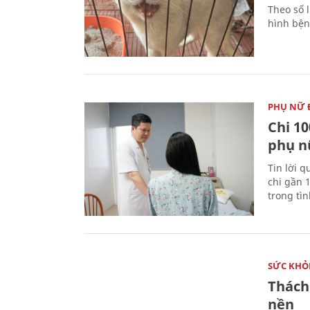
Theo số l
hình bện
PHỤ NỮ 
Chi 10
phụ n
Tin lời q
chi gần 
trong tì
SỨC KHỎ
Thách
nền