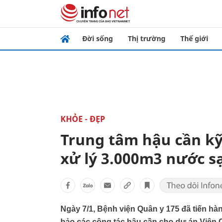
Đời sống
Thị trường
Thế giới
KHỎE - ĐẸP
Trung tâm hậu cần kỹ
xử lý 3.000m3 nước s
Ngày 7/1, Bệnh viện Quân y 175 đã tiến hà
bảo các công tác hậu cần cho dự án Viện 