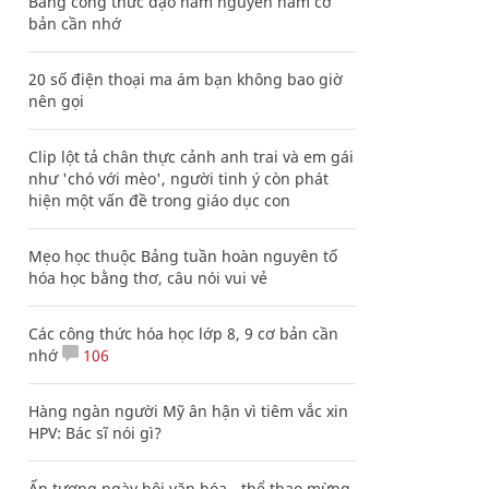
Bảng công thức đạo hàm nguyên hàm cơ
bản cần nhớ
20 số điện thoại ma ám bạn không bao giờ
nên gọi
Clip lột tả chân thực cảnh anh trai và em gái
như 'chó với mèo', người tinh ý còn phát
hiện một vấn đề trong giáo dục con
Mẹo học thuộc Bảng tuần hoàn nguyên tố
hóa học bằng thơ, câu nói vui vẻ
Các công thức hóa học lớp 8, 9 cơ bản cần
nhớ
106
Hàng ngàn người Mỹ ân hận vì tiêm vắc xin
HPV: Bác sĩ nói gì?
Ấn tượng ngày hội văn hóa - thể thao mừng