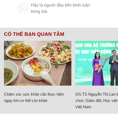
CÓ THỂ BẠN QUAN TÂM
Chăm sóc sức khỏe cần thực hiện
GS.TS Nguyễn Thị Lan ti
ngay khi cơ thể còn khỏe
chức Giám đốc Học viện
Việt Nam