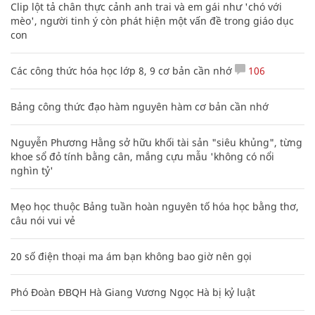
Clip lột tả chân thực cảnh anh trai và em gái như 'chó với
mèo', người tinh ý còn phát hiện một vấn đề trong giáo dục
con
Các công thức hóa học lớp 8, 9 cơ bản cần nhớ
106
Bảng công thức đạo hàm nguyên hàm cơ bản cần nhớ
Nguyễn Phương Hằng sở hữu khối tài sản "siêu khủng", từng
khoe sổ đỏ tính bằng cân, mắng cựu mẫu 'không có nổi
nghìn tỷ'
Mẹo học thuộc Bảng tuần hoàn nguyên tố hóa học bằng thơ,
câu nói vui vẻ
20 số điện thoại ma ám bạn không bao giờ nên gọi
Phó Đoàn ĐBQH Hà Giang Vương Ngọc Hà bị kỷ luật