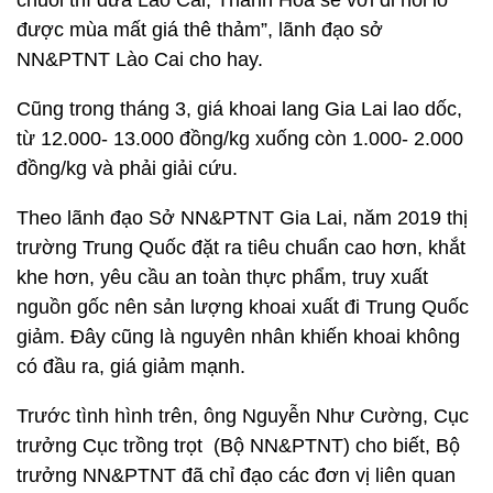
chuối thì dứa Lào Cai, Thanh Hóa sẽ vơi đi nỗi lo
được mùa mất giá thê thảm”, lãnh đạo sở
NN&PTNT Lào Cai cho hay.
Cũng trong tháng 3, giá khoai lang Gia Lai lao dốc,
từ 12.000- 13.000 đồng/kg xuống còn 1.000- 2.000
đồng/kg và phải giải cứu.
Theo lãnh đạo Sở NN&PTNT Gia Lai, năm 2019 thị
trường Trung Quốc đặt ra tiêu chuẩn cao hơn, khắt
khe hơn, yêu cầu an toàn thực phẩm, truy xuất
nguồn gốc nên sản lượng khoai xuất đi Trung Quốc
giảm. Đây cũng là nguyên nhân khiến khoai không
có đầu ra, giá giảm mạnh.
Trước tình hình trên, ông Nguyễn Như Cường, Cục
trưởng Cục trồng trọt (Bộ NN&PTNT) cho biết, Bộ
trưởng NN&PTNT đã chỉ đạo các đơn vị liên quan