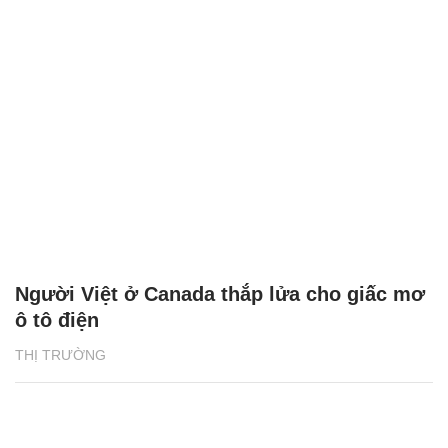
Người Việt ở Canada thắp lửa cho giấc mơ
ô tô điện
THỊ TRƯỜNG