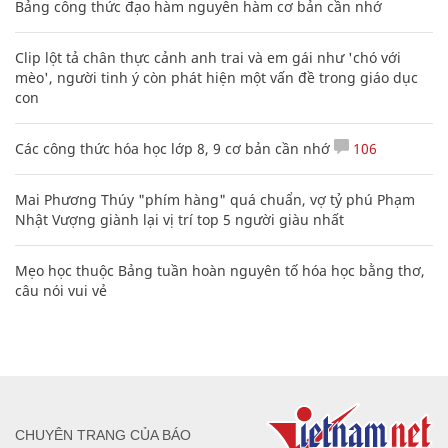
Bảng công thức đạo hàm nguyên hàm cơ bản cần nhớ
Clip lột tả chân thực cảnh anh trai và em gái như 'chó với
mèo', người tinh ý còn phát hiện một vấn đề trong giáo dục
con
Các công thức hóa học lớp 8, 9 cơ bản cần nhớ
106
Mai Phương Thúy "phím hàng" quá chuẩn, vợ tỷ phú Phạm
Nhật Vượng giành lại vị trí top 5 người giàu nhất
Mẹo học thuộc Bảng tuần hoàn nguyên tố hóa học bằng thơ,
câu nói vui vẻ
CHUYÊN TRANG CỦA BÁO