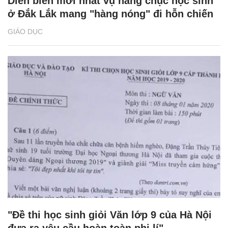
Diễn biến mới nhất vụ hàng chục học sinh
ở Đắk Lắk mang "hàng nóng" đi hỗn chiến
GIÁO DỤC
"Đề thi học sinh giỏi Văn lớp 9 của Hà Nội
đưa ra yêu cầu hoàn toàn phi lí"