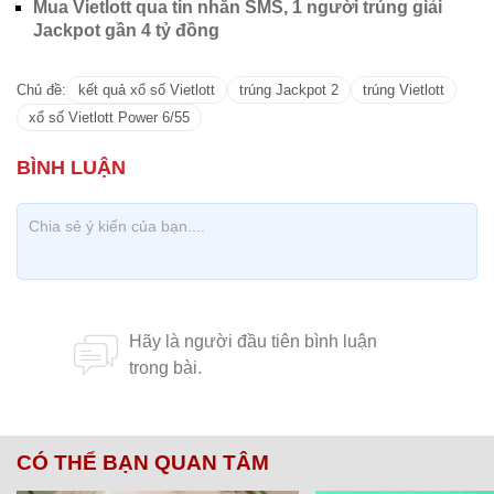
Mua Vietlott qua tin nhắn SMS, 1 người trúng giải
Jackpot gần 4 tỷ đồng
Chủ đề:
kết quả xổ số Vietlott
trúng Jackpot 2
trúng Vietlott
xổ số Vietlott Power 6/55
CÓ THỂ BẠN QUAN TÂM