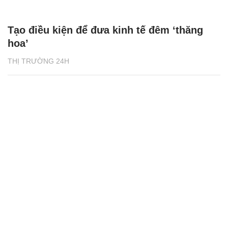
Tạo điều kiện để đưa kinh tế đêm ‘thăng
hoa’
THỊ TRƯỜNG 24H