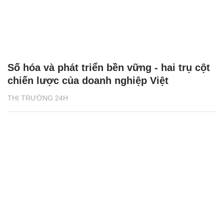
Số hóa và phát triển bền vững - hai trụ cột
chiến lược của doanh nghiệp Việt
THỊ TRƯỜNG 24H