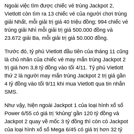
Ngoài việc tìm được chiếc vé trúng Jackpot 2,
Vietlott còn tìm ra 13 chiếc vé của người chơi trúng
giải Nhất, mỗi giải trị giá 40 triệu đồng; 994 chiếc vé
trúng giải Nhì mỗi giải trị giá 500.000 đồng và
23.672 giải Ba, mỗi giải trị giá 50.000 đồng.
Trước đó, tỷ phú Vietlott đầu tiên của tháng 11 cũng
là chủ nhân của chiếc vé may mắn trúng Jackpot 2
trị giá hơn 3,8 tỷ đồng vào tối 4/11. Tỷ phú Vietlott
thứ 2 là người may mắn trúng Jackpot 2 trị giá gần
4 tỷ đồng vào tối 9/11 khi mua Vietlott qua tin nhắn
SMS.
Như vậy, hiện ngoài Jackpot 1 của loại hình xổ số
Power 6/55 có giá trị ‘khủng’ gần 120 tỷ đồng và
Jackpot 2 quay về mốc 3 tỷ đồng thì còn có Jackpot
của loại hình xổ số Mega 6/45 có giá trị hơn 32 tỷ