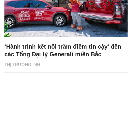
‘Hành trình kết nối trăm điểm tin cậy’ đến
các Tổng Đại lý Generali miền Bắc
THỊ TRƯỜNG 24H