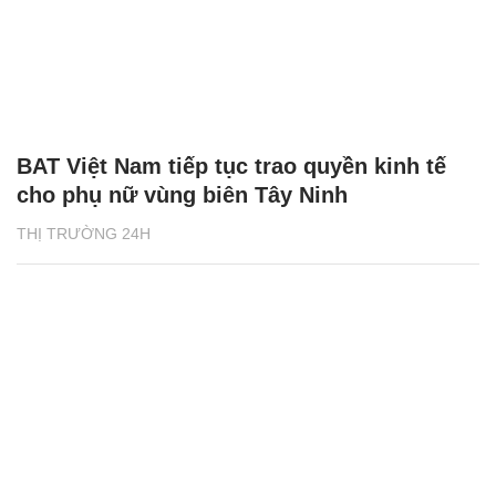
BAT Việt Nam tiếp tục trao quyền kinh tế
cho phụ nữ vùng biên Tây Ninh
THỊ TRƯỜNG 24H