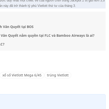
m được duy nhất một chiếc vé của người chơi trúng Jackpot 2 trị giá hơn 3,5
 này đã trở thành tỷ phú Vietlott thứ tư của tháng 3.
h Văn Quyết tại BOS
 Văn Quyết nắm quyền tại FLC và Bamboo Airways là ai?
LC?
xổ số Vietlott Mega 6/45
trúng Vietlott