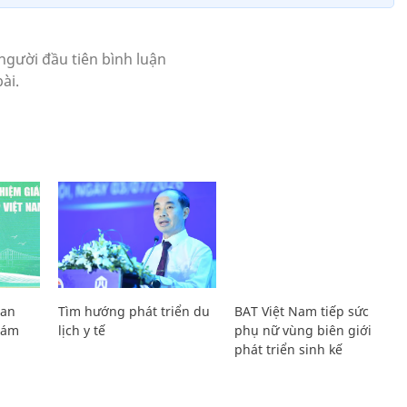
Lan
Tìm hướng phát triển du
BAT Việt Nam tiếp sức
Giám
lịch y tế
phụ nữ vùng biên giới
phát triển sinh kế