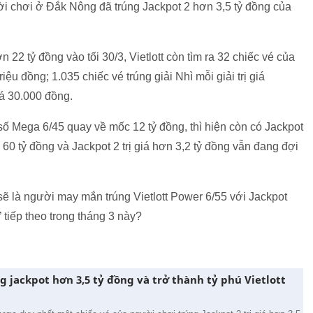
ười chơi ở Đắk Nông đã trúng Jackpot 2 hơn 3,5 tỷ đồng của
 22 tỷ đồng vào tối 30/3, Vietlott còn tìm ra 32 chiếc vé của
riệu đồng; 1.035 chiếc vé trúng giải Nhì mỗi giải trị giá
iá 30.000 đồng.
số Mega 6/45 quay về mốc 12 tỷ đồng, thì hiện còn có Jackpot
n 60 tỷ đồng và Jackpot 2 trị giá hơn 3,2 tỷ đồng vẫn đang đợi
 sẽ là người may mắn trúng Vietlott Power 6/55 với Jackpot
’ tiếp theo trong tháng 3 này?
g jackpot hơn 3,5 tỷ đồng và trở thành tỷ phú Vietlott