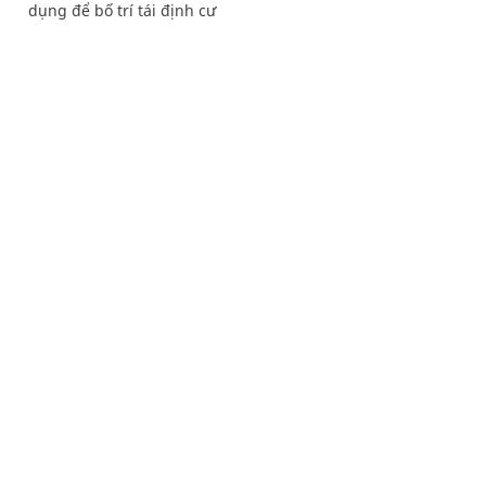
dụng để bố trí tái định cư