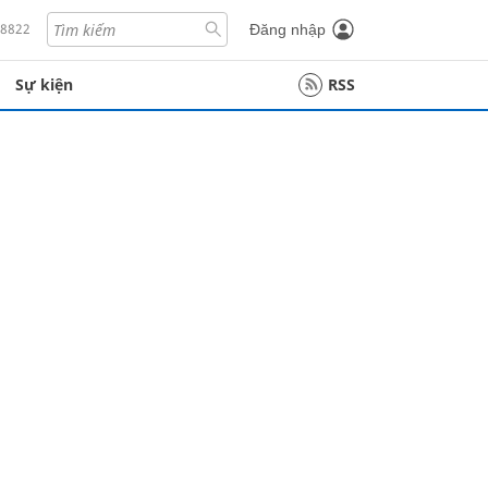
18822
Đăng nhập
Sự kiện
RSS