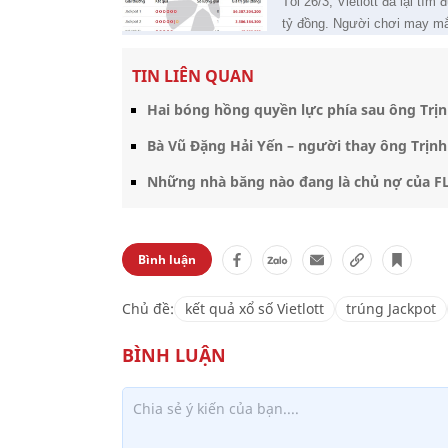
Tối 26/3, Vietlott đã lại tì
tỷ đồng. Người chơi may mắn
TIN LIÊN QUAN
Hai bóng hồng quyền lực phía sau ông Trịn
Bà Vũ Đặng Hải Yến – người thay ông Trịnh
Những nhà băng nào đang là chủ nợ của F
Bình luận
Chủ đề:
kết quả xổ số Vietlott
trúng Jackpot