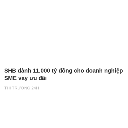
SHB dành 11.000 tỷ đồng cho doanh nghiệp
SME vay ưu đãi
THỊ TRƯỜNG 24H