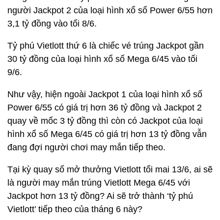
người Jackpot 2 của loại hình xổ số Power 6/55 hơn
3,1 tỷ đồng vào tối 8/6.
Tỷ phú Vietlott thứ 6 là chiếc vé trúng Jackpot gần
30 tỷ đồng của loại hình xổ số Mega 6/45 vào tối
9/6.
Như vậy, hiện ngoài Jackpot 1 của loại hình xổ số
Power 6/55 có giá trị hơn 36 tỷ đồng và Jackpot 2
quay về mốc 3 tỷ đồng thì còn có Jackpot của loại
hình xổ số Mega 6/45 có giá trị hơn 13 tỷ đồng vẫn
đang đợi người chơi may mắn tiếp theo.
Tại kỳ quay số mở thưởng Vietlott tối mai 13/6, ai sẽ
là người may mắn trúng Vietlott Mega 6/45 với
Jackpot hơn 13 tỷ đồng? Ai sẽ trở thành ‘tỷ phú
Vietlott’ tiếp theo của tháng 6 này?