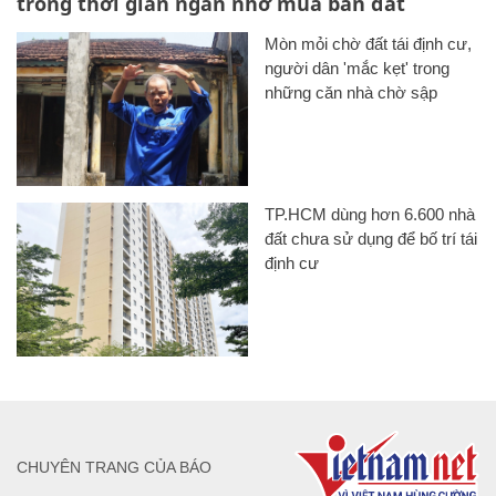
trong thời gian ngắn nhờ mua bán đất
Mòn mỏi chờ đất tái định cư,
người dân 'mắc kẹt' trong
những căn nhà chờ sập
TP.HCM dùng hơn 6.600 nhà
đất chưa sử dụng để bố trí tái
định cư
CHUYÊN TRANG CỦA BÁO