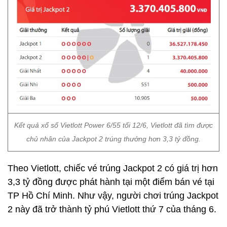
Kết quả xổ số Vietlott Power 6/55 tối 12/6, Vietlott đã tìm được
chủ nhân của Jackpot 2 trúng thưởng hơn 3,3 tỷ đồng.
Theo Vietlott, chiếc vé trúng Jackpot 2 có giá trị hơn
3,3 tỷ đồng được phát hành tại một điểm bán vé tại
TP Hồ Chí Minh. Như vậy, người chơi trúng Jackpot
2 này đã trở thành tỷ phú Vietlott thứ 7 của tháng 6.