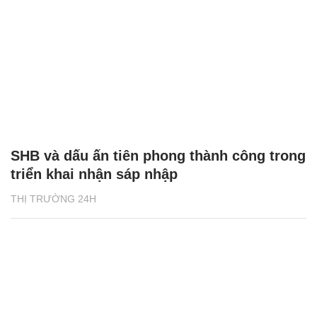
SHB và dấu ấn tiên phong thành công trong
triển khai nhận sáp nhập
THỊ TRƯỜNG 24H