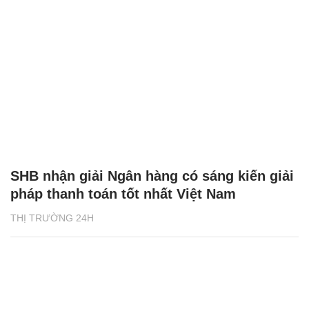
SHB nhận giải Ngân hàng có sáng kiến giải
pháp thanh toán tốt nhất Việt Nam
THỊ TRƯỜNG 24H