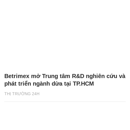
Betrimex mở Trung tâm R&D nghiên cứu và
phát triển ngành dừa tại TP.HCM
THỊ TRƯỜNG 24H