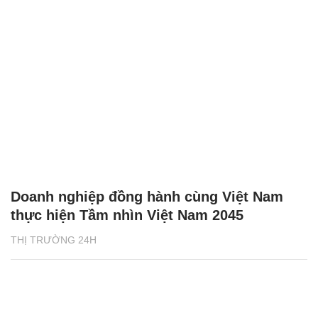
Doanh nghiệp đồng hành cùng Việt Nam
thực hiện Tầm nhìn Việt Nam 2045
THỊ TRƯỜNG 24H