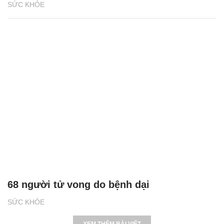
SỨC KHỎE
68 người tử vong do bệnh dại
SỨC KHỎE
XEM THÊM BÀI VIẾT