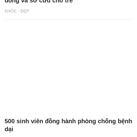
uống và sơ cứu cho trẻ
KHỎE - ĐẸP
500 sinh viên đồng hành phòng chống bệnh
dại