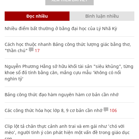
Đọc nhiều
Bình luận nhiều
Nhiều điểm bất thường ở bằng đại học của Lý Nhã Kỳ
Cách học thuộc nhanh Bảng công thức lượng giác bằng thơ,
"thần chú"
17
Nguyễn Phương Hằng sở hữu khối tài sản "siêu khủng", từng
khoe sổ đỏ tính bằng cân, mắng cựu mẫu 'không có nổi
nghìn tỷ'
Bảng công thức đạo hàm nguyên hàm cơ bản cần nhớ
Các công thức hóa học lớp 8, 9 cơ bản cần nhớ
106
Clip lột tả chân thực cảnh anh trai và em gái như 'chó với
mèo', người tinh ý còn phát hiện một vấn đề trong giáo dục
con