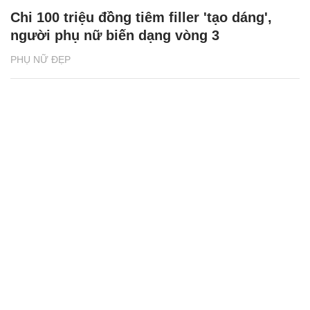
Chi 100 triệu đồng tiêm filler 'tạo dáng',
người phụ nữ biến dạng vòng 3
PHỤ NỮ ĐẸP