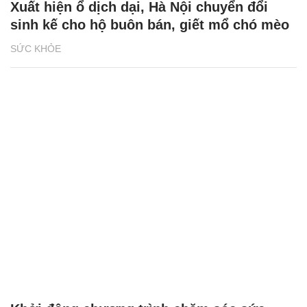
Xuất hiện ổ dịch dại, Hà Nội chuyển đổi
sinh kế cho hộ buôn bán, giết mổ chó mèo
SỨC KHỎE