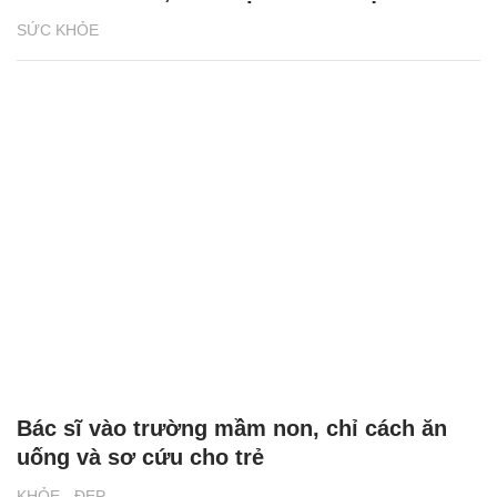
SỨC KHỎE
Bác sĩ vào trường mầm non, chỉ cách ăn
uống và sơ cứu cho trẻ
KHỎE - ĐẸP