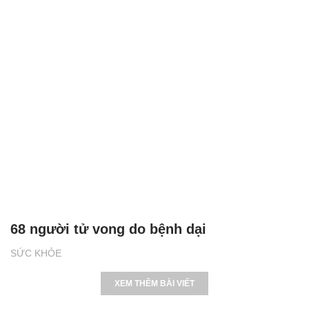
68 người tử vong do bệnh dại
SỨC KHỎE
XEM THÊM BÀI VIẾT