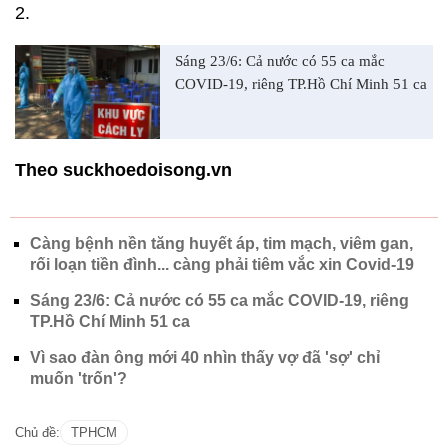
2.
Sáng 23/6: Cả nước có 55 ca mắc
COVID-19, riêng TP.Hồ Chí Minh 51 ca
Theo suckhoedoisong.vn
Càng bệnh nền tăng huyết áp, tim mạch, viêm gan,
rối loạn tiền đình... càng phải tiêm vắc xin Covid-19
Sáng 23/6: Cả nước có 55 ca mắc COVID-19, riêng
TP.Hồ Chí Minh 51 ca
Vì sao đàn ông mới 40 nhìn thấy vợ đã 'sợ' chỉ
muốn 'trốn'?
Chủ đề:
TPHCM