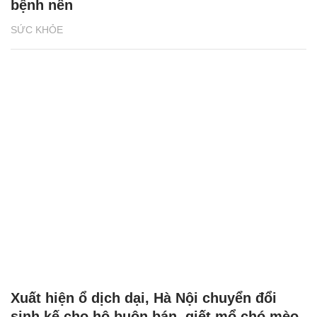
bệnh nền
SỨC KHỎE
Xuất hiện ổ dịch dại, Hà Nội chuyển đổi
sinh kế cho hộ buôn bán, giết mổ chó mèo