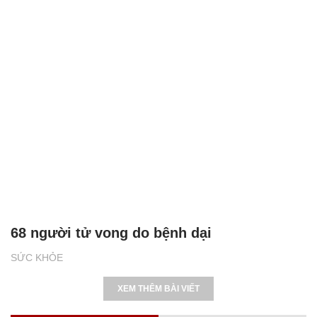
68 người tử vong do bệnh dại
SỨC KHỎE
XEM THÊM BÀI VIẾT