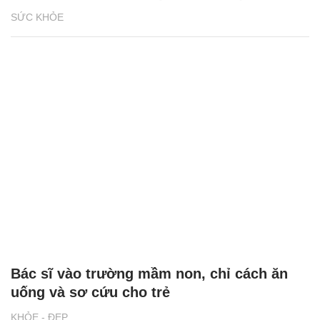
SỨC KHỎE
Bác sĩ vào trường mầm non, chỉ cách ăn
uống và sơ cứu cho trẻ
KHỎE - ĐẸP