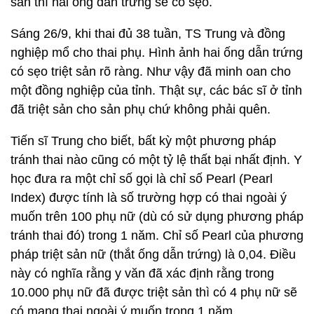
sản thì hai ống dẫn trứng sẽ có sẹo.
Sáng 26/9, khi thai đủ 38 tuần, TS Trung và đồng
nghiệp mổ cho thai phụ. Hình ảnh hai ống dẫn trứng
có sẹo triệt sản rõ ràng. Như vậy đã minh oan cho
một đồng nghiệp của tỉnh. Thật sự, các bác sĩ ở tỉnh
đã triệt sản cho sản phụ chứ không phải quên.
Tiến sĩ Trung cho biết, bất kỳ một phương pháp
tránh thai nào cũng có một tỷ lệ thất bại nhất định. Y
học đưa ra một chỉ số gọi là chỉ số Pearl (Pearl
Index) được tính là số trường hợp có thai ngoài ý
muốn trên 100 phụ nữ (dù có sử dụng phương pháp
tránh thai đó) trong 1 năm. Chỉ số Pearl của phương
pháp triệt sản nữ (thắt ống dẫn trứng) là 0,04. Điều
này có nghĩa rằng y văn đã xác định rằng trong
10.000 phụ nữ đã được triệt sản thì có 4 phụ nữ sẽ
có mang thai ngoài ý muốn trong 1 năm.