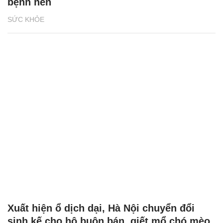
bệnh nền
SỨC KHỎE
Xuất hiện ổ dịch dại, Hà Nội chuyển đổi
sinh kế cho hộ buôn bán, giết mổ chó mèo